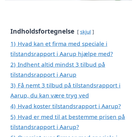
Indholdsfortegnelse
skjul
1)
Hvad kan et firma med speciale i
tilstandsrapport i Aarup hjælpe med?
2)
Indhent altid mindst 3 tilbud på
tilstandsrapport i Aarup
3)
Få nemt 3 tilbud på tilstandsrapport i
Aarup, du kan være tryg ved
4)
Hvad koster tilstandsrapport i Aarup?
5)
Hvad er med til at bestemme prisen på
tilstandsrapport i Aarup?