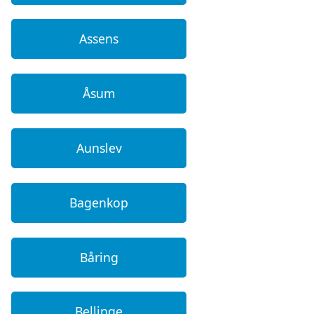
Assens
Åsum
Aunslev
Bagenkop
Båring
Bellinge