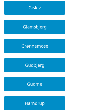
Gislev
Glamsbjerg
Grønnemose
Gudbjerg
Gudme
Harndrup