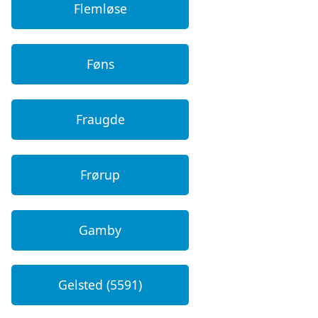
Flemløse
Føns
Fraugde
Frørup
Gamby
Gelsted (5591)