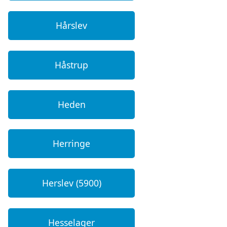
Hårslev
Håstrup
Heden
Herringe
Herslev (5900)
Hesselager