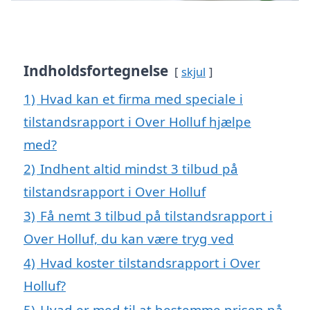
Indholdsfortegnelse
skjul
1)
Hvad kan et firma med speciale i
tilstandsrapport i Over Holluf hjælpe
med?
2)
Indhent altid mindst 3 tilbud på
tilstandsrapport i Over Holluf
3)
Få nemt 3 tilbud på tilstandsrapport i
Over Holluf, du kan være tryg ved
4)
Hvad koster tilstandsrapport i Over
Holluf?
5)
Hvad er med til at bestemme prisen på