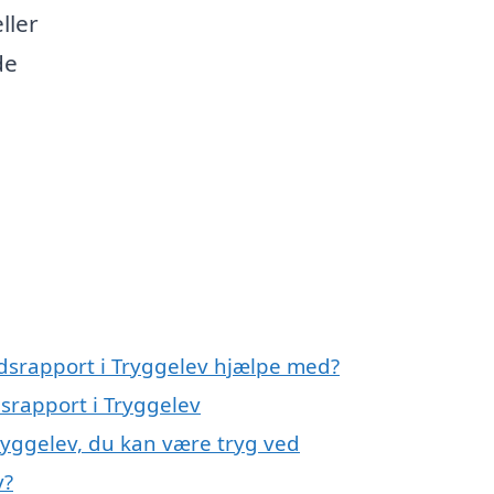
ller
de
ndsrapport i Tryggelev hjælpe med?
dsrapport i Tryggelev
Tryggelev, du kan være tryg ved
v?