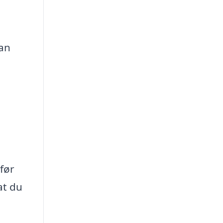
kan
før
at du