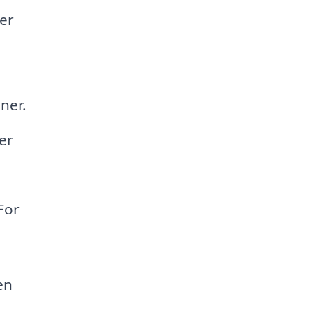
ner
ner.
er
For
en