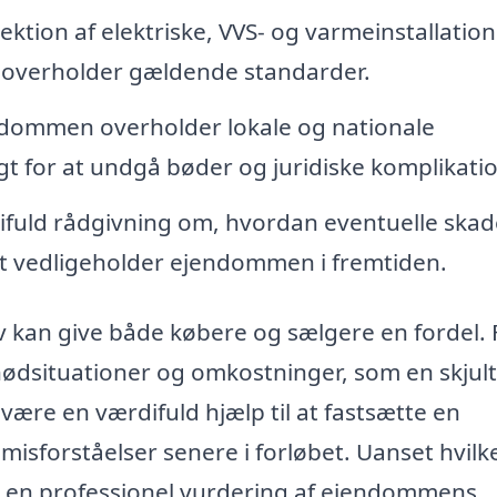
ektion af elektriske, VVS- og varmeinstallatio
og overholder gældende standarder.
ndommen overholder lokale og nationale
gt for at undgå bøder og juridiske komplikatio
fuld rådgivning om, hvordan eventuelle skad
 vedligeholder ejendommen i fremtiden.
ev kan give både købere og sælgere en fordel. 
ødsituationer og omkostninger, som en skjult
ære en værdifuld hjælp til at fastsætte en
år misforståelser senere i forløbet. Uanset hvilk
t få en professionel vurdering af ejendommens