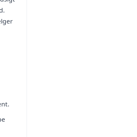
d.
ælger
ent.
pe