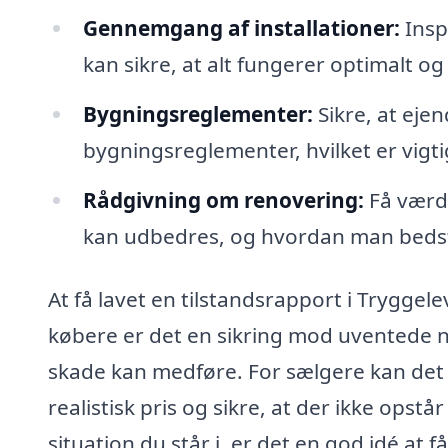
Gennemgang af installationer:
Insp
kan sikre, at alt fungerer optimalt 
Bygningsreglementer:
Sikre, at eje
bygningsreglementer, hvilket er vigti
Rådgivning om renovering:
Få værdi
kan udbedres, og hvordan man bedst
At få lavet en tilstandsrapport i Tryggel
købere er det en sikring mod uventede n
skade kan medføre. For sælgere kan det v
realistisk pris og sikre, at der ikke opst
situation du står i, er det en god idé a