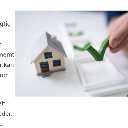
gtig
n
t nemt
er kan
ort,
lt
eder,
.