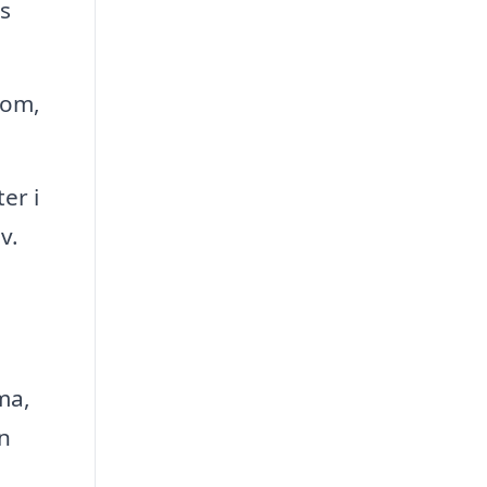
s
 om,
er i
v.
ma,
en