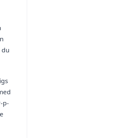
n
en
r du
igs
 med
-p-
ne