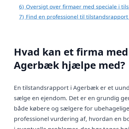
6)
Oversigt over firmaer med speciale i t
7)
Find en professionel til tilstandsrappo
Hvad kan et firma med s
Agerbæk hjælpe med?
En tilstandsrapport i Agerbæk er et uund
sælge en ejendom. Det er en grundig ge
både købere og sælgere for ubehagelige o
professionel vurdering af, hvordan en bol
i eventuelle problemer, der bør tages høj