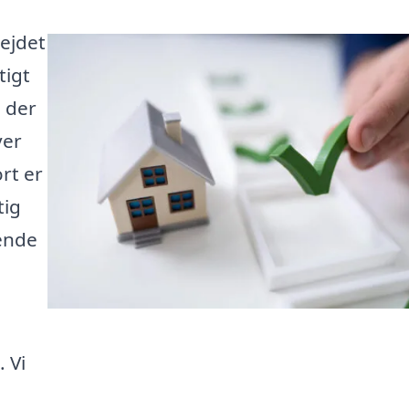
bejdet
tigt
 der
ver
rt er
tig
ende
. Vi