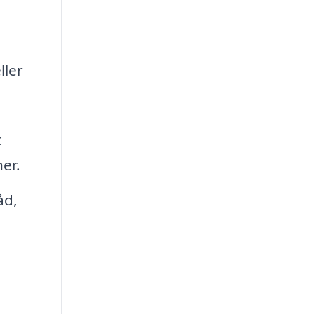
ller
t
er.
åd,