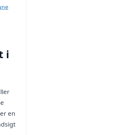
mune
 i
ller
re
 er en
ndsigt