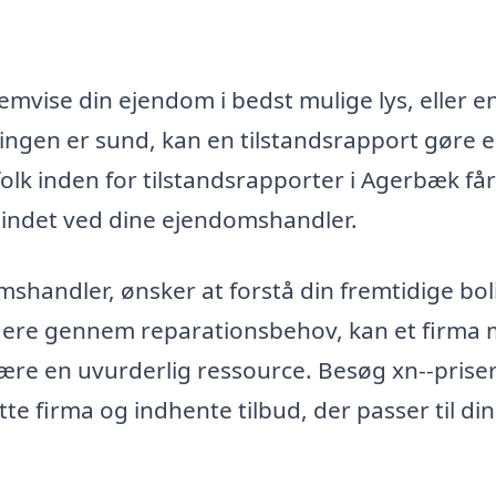
emvise din ejendom i bedst mulige lys, eller e
eringen er sund, kan en tilstandsrapport gøre 
olk inden for tilstandsrapporter i Agerbæk få
 sindet ved dine ejendomshandler.
shandler, ønsker at forstå din fremtidige bol
avigere gennem reparationsbehov, kan et firma
være en uvurderlig ressource. Besøg xn--priser
ette firma og indhente tilbud, der passer til di