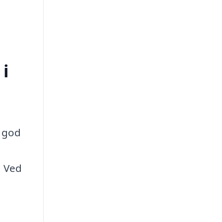
 i
n god
. Ved