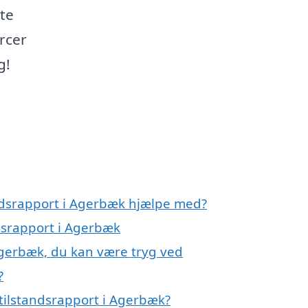
ste
rcer
g!
andsrapport i Agerbæk hjælpe med?
ndsrapport i Agerbæk
Agerbæk, du kan være tryg ved
?
tilstandsrapport i Agerbæk?