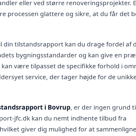
ndler eller ved større renoveringsprojekter. 
øre processen glattere og sikre, at du får det 
il din tilstandsrapport kan du drage fordel af 
rådets bygningsstandarder og kan give en præ
kan være tilpasset de specifikke forhold i om
rsyet service, der tager højde for de unikk
lstandsrapport i Bovrup
, er der ingen grund ti
ort-jfc.dk kan du nemt indhente tilbud fra
, hvilket giver dig mulighed for at sammenlign