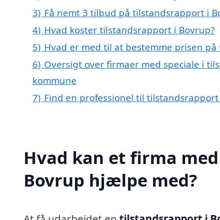
3)
Få nemt 3 tilbud på tilstandsrapport i 
4)
Hvad koster tilstandsrapport i Bovrup?
5)
Hvad er med til at bestemme prisen på 
6)
Oversigt over firmaer med speciale i ti
kommune
7)
Find en professionel til tilstandsrappor
Hvad kan et firma med s
Bovrup hjælpe med?
At få udarbejdet en
tilstandsrapport i 