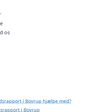
r
te
d os
andsrapport i Bovrup hjælpe med?
dsrapport i Bovrup