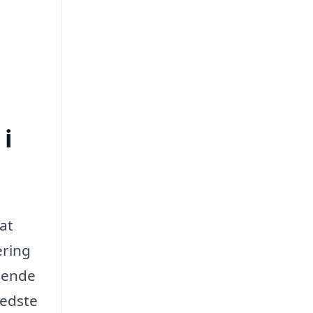
 i
at
ering
gende
bedste