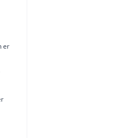
m er
r
er