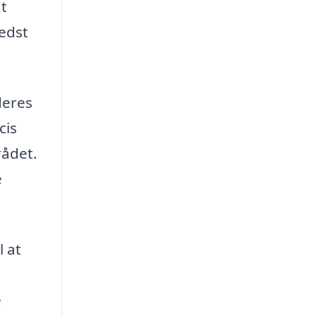
Et
bedst
deres
cis
rådet.
e
l at
e