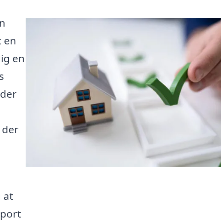
en
t en
ig en
s
 der
 der
 at
pport