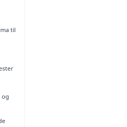
ma til
ester
 og
de