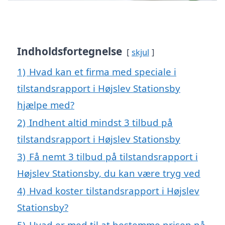
Indholdsfortegnelse
skjul
1)
Hvad kan et firma med speciale i
tilstandsrapport i Højslev Stationsby
hjælpe med?
2)
Indhent altid mindst 3 tilbud på
tilstandsrapport i Højslev Stationsby
3)
Få nemt 3 tilbud på tilstandsrapport i
Højslev Stationsby, du kan være tryg ved
4)
Hvad koster tilstandsrapport i Højslev
Stationsby?
5)
Hvad er med til at bestemme prisen på