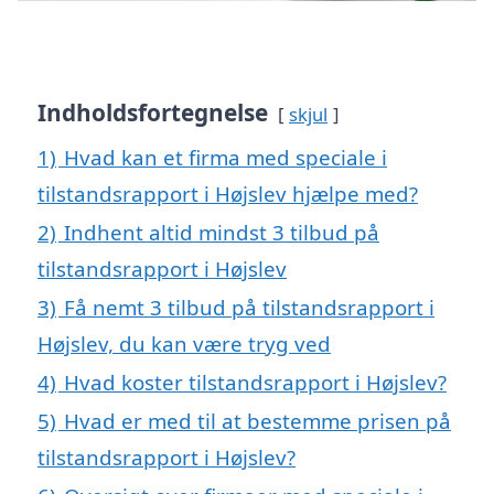
Indholdsfortegnelse
skjul
1)
Hvad kan et firma med speciale i
tilstandsrapport i Højslev hjælpe med?
2)
Indhent altid mindst 3 tilbud på
tilstandsrapport i Højslev
3)
Få nemt 3 tilbud på tilstandsrapport i
Højslev, du kan være tryg ved
4)
Hvad koster tilstandsrapport i Højslev?
5)
Hvad er med til at bestemme prisen på
tilstandsrapport i Højslev?