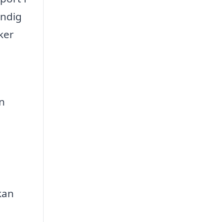
undig
ker
an
kan