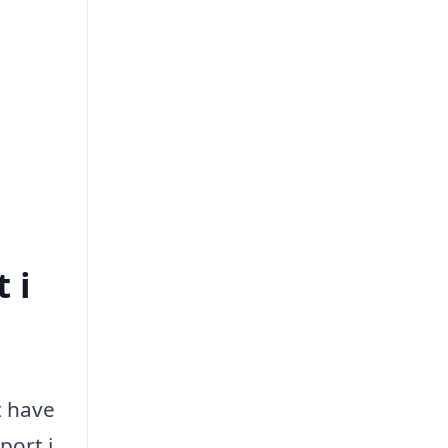
 i
t have
port i