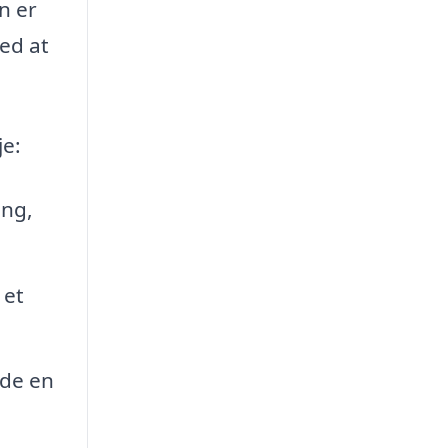
n er
med at
je:
ing,
 et
nde en