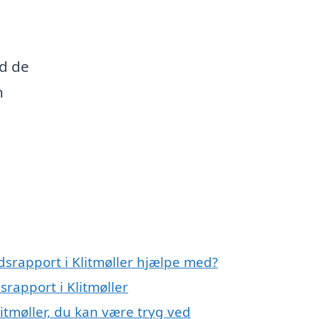
nd de
n
ndsrapport i Klitmøller hjælpe med?
srapport i Klitmøller
litmøller, du kan være tryg ved