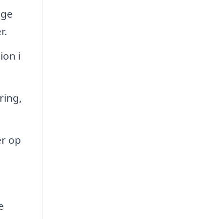
gge
r.
on i
ring,
er op
e