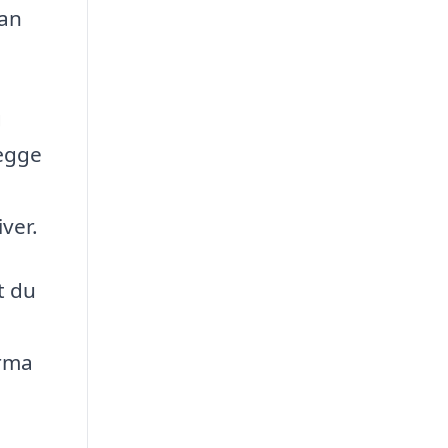
kan
g
lægge
ver.
t du
irma