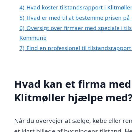
4)
Hvad koster tilstandsrapport i Klitmølle
5)
Hvad er med til at bestemme prisen på t
6)
Oversigt over firmaer med speciale i tils
Kommune
7)
Find en professionel til tilstandsrapport
Hvad kan et firma med s
Klitmøller hjælpe med
Når du overvejer at sælge, købe eller ren
et klart billede af bygningens tilstand. 