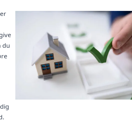
ler
give
n du
øre
ndig
d.