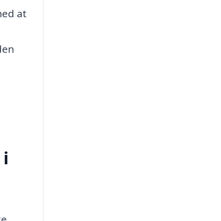
med at
den
 i
te