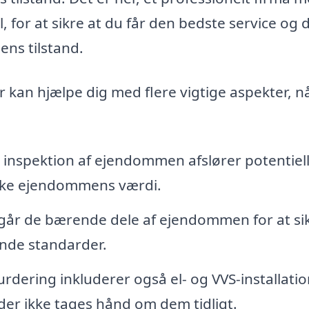
l, for at sikre at du får den bedste service og 
ns tilstand.
r kan hjælpe dig med flere vigtige aspekter, n
inspektion af ejendommen afslører potentiel
irke ejendommens værdi.
år de bærende dele af ejendommen for at sik
ende standarder.
rdering inkluderer også el- og VVS-installatio
der ikke tages hånd om dem tidligt.