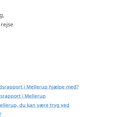
g,
 rejse
ndsrapport i Mellerup hjælpe med?
dsrapport i Mellerup
Mellerup, du kan være tryg ved
?