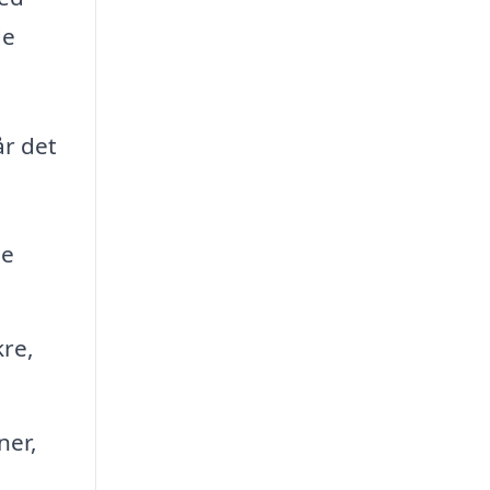
de
år det
le
re,
ner,