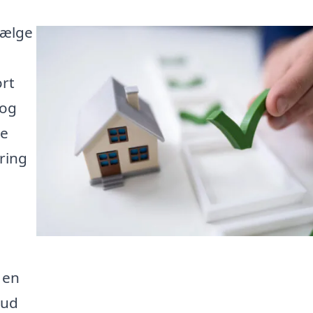
sælge
i
ort
 og
de
ring
 en
bud