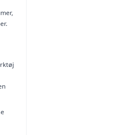
mer,
er.
rktøj
en
ne