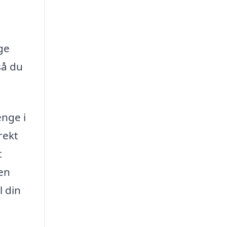
ge
så du
enge i
rekt
t
 en
l din