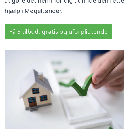
at gøre det nemt for dig at finde den rette
hjælp i Møgeltønder.
Få 3 tilbud, gratis og uforpligtende