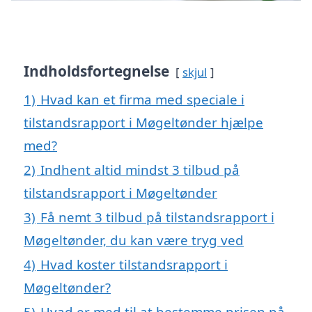
Indholdsfortegnelse
skjul
1)
Hvad kan et firma med speciale i
tilstandsrapport i Møgeltønder hjælpe
med?
2)
Indhent altid mindst 3 tilbud på
tilstandsrapport i Møgeltønder
3)
Få nemt 3 tilbud på tilstandsrapport i
Møgeltønder, du kan være tryg ved
4)
Hvad koster tilstandsrapport i
Møgeltønder?
5)
Hvad er med til at bestemme prisen på