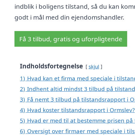
indblik i boligens tilstand, så du kan ko
godt i mål med din ejendomshandler.
Få 3 tilbud, gratis og uforpligtende
Indholdsfortegnelse
skjul
1)
Hvad kan et firma med speciale i tilst
2)
Indhent altid mindst 3 tilbud på tilstan
3)
Få nemt 3 tilbud på tilstandsrapport i 
4)
Hvad koster tilstandsrapport i Ormslev?
5)
Hvad er med til at bestemme prisen på 
6)
Oversigt over firmaer med speciale i t