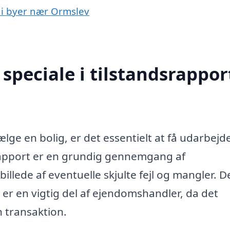
t i byer nær Ormslev
peciale i tilstandsrapport
ælge en bolig, er det essentielt at få udarbejd
srapport er en grundig gennemgang af
illede af eventuelle skjulte fejl og mangler. D
 er en vigtig del af ejendomshandler, da det
 transaktion.