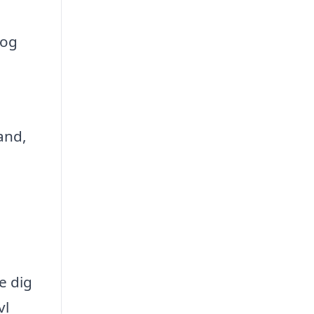
 og
and,
e dig
vl