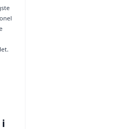
gste
onel
e
det.
 i