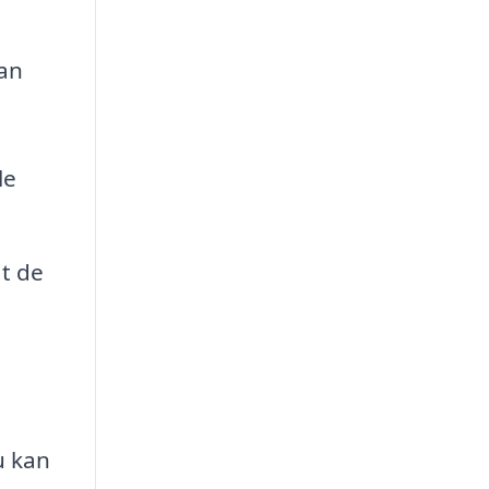
kan
le
t de
u kan