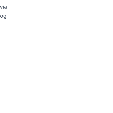
via
 og