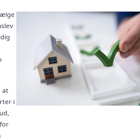
sælge
mslev
 dig
n
 at
rter i
bud,
for
å