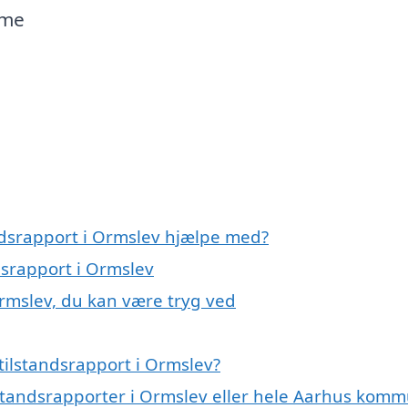
mme
andsrapport i Ormslev hjælpe med?
dsrapport i Ormslev
Ormslev, du kan være tryg ved
tilstandsrapport i Ormslev?
ilstandsrapporter i Ormslev eller hele Aarhus kom