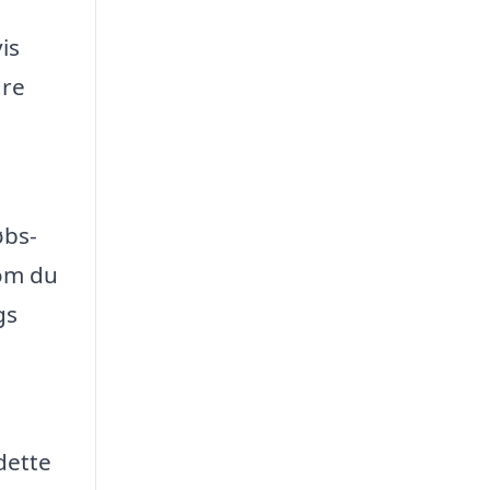
is
dre
øbs-
 om du
gs
dette