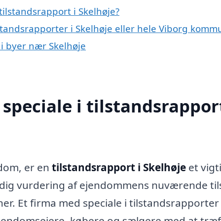
ilstandsrapport i Skelhøje?
lstandsrapporter i Skelhøje eller hele Viborg kom
 i byer nær Skelhøje
peciale i tilstandsrapport
ndom, er en
tilstandsrapport i Skelhøje
et vigt
dig vurdering af ejendommens nuværende til
r. Et firma med speciale i tilstandsrapporter
 ejendomsejere, købere og sælgere med at træf