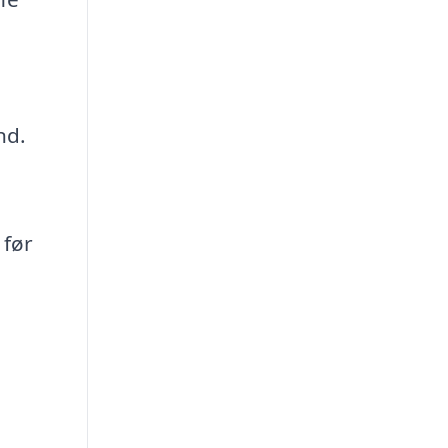
nd.
u
 før