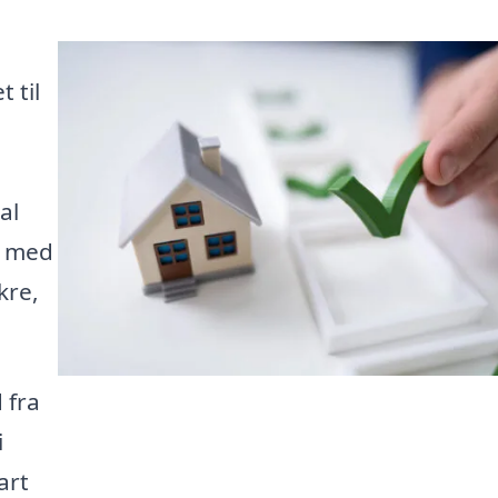
 til
al
g med
kre,
 fra
i
art