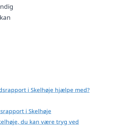
undig
 kan
ndsrapport i Skelhøje hjælpe med?
dsrapport i Skelhøje
Skelhøje, du kan være tryg ved