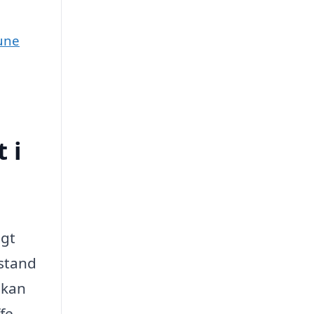
mune
 i
igt
stand
 kan
fe