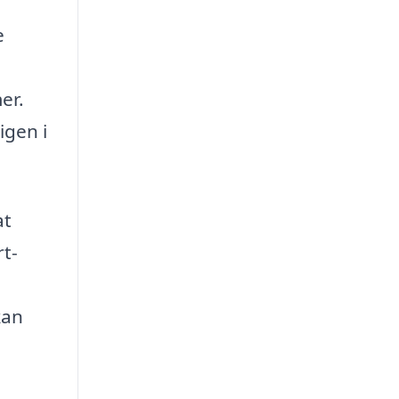
e
er.
igen i
at
rt-
kan