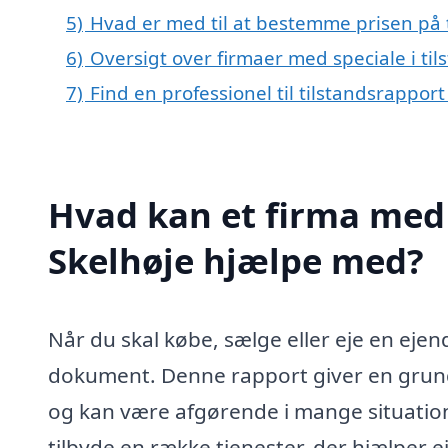
5)
Hvad er med til at bestemme prisen på t
6)
Oversigt over firmaer med speciale i ti
7)
Find en professionel til tilstandsrapport
Hvad kan et firma med s
Skelhøje hjælpe med?
Når du skal købe, sælge eller eje en eje
dokument. Denne rapport giver en grun
og kan være afgørende i mange situatione
tilbyde en række tjenester, der hjælper