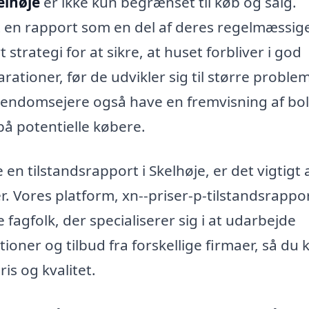
elhøje
er ikke kun begrænset til køb og salg.
t en rapport som en del af deres regelmæssig
trategi for at sikre, at huset forbliver i god
ationer, før de udvikler sig til større problem
jendomsejere også have en fremvisning af bol
 på potentielle købere.
 en tilstandsrapport i Skelhøje, er det vigtigt 
 Vores platform, xn--priser-p-tilstandsrappo
e fagfolk, der specialiserer sig i at udarbejde
ioner og tilbud fra forskellige firmaer, så du 
is og kvalitet.