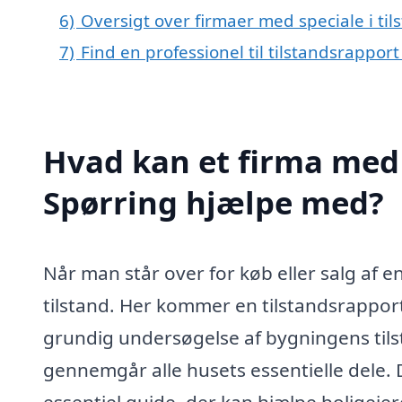
6)
Oversigt over firmaer med speciale i ti
7)
Find en professionel til tilstandsrappor
Hvad kan et firma med s
Spørring hjælpe med?
Når man står over for køb eller salg af en
tilstand. Her kommer en tilstandsrapport 
grundig undersøgelse af bygningens tils
gennemgår alle husets essentielle dele. 
essentiel guide, der kan hjælpe boligej