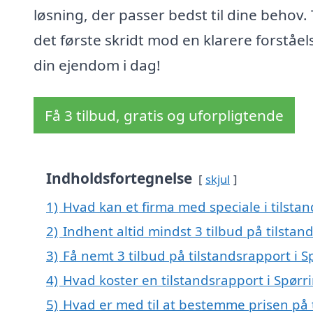
løsning, der passer bedst til dine behov.
det første skridt mod en klarere forståel
din ejendom i dag!
Få 3 tilbud, gratis og uforpligtende
Indholdsfortegnelse
skjul
1)
Hvad kan et firma med speciale i tilsta
2)
Indhent altid mindst 3 tilbud på tilstan
3)
Få nemt 3 tilbud på tilstandsrapport i 
4)
Hvad koster en tilstandsrapport i Spørr
5)
Hvad er med til at bestemme prisen på t