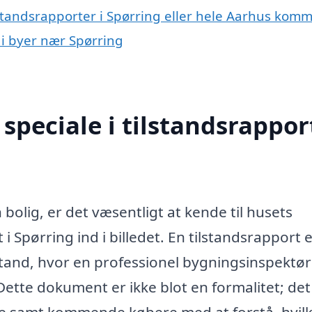
lstandsrapporter i Spørring eller hele Aarhus kom
t i byer nær Spørring
peciale i tilstandsrapport
 bolig, er det væsentligt at kende til husets
i Spørring ind i billedet. En tilstandsrapport 
tand, hvor en professionel bygningsinspektør
Dette dokument er ikke blot en formalitet; det
ere samt kommende købere med at forstå, hvil