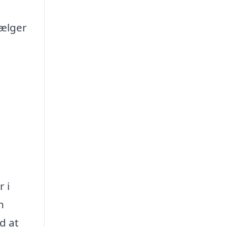
vælger
 i
n
d at