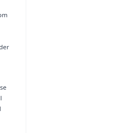
 om
 der
lse
l
l