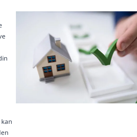
e
ve
din
r kan
den