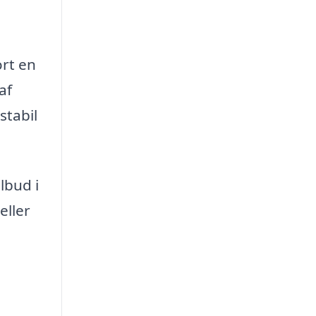
ort en
af
stabil
lbud i
eller