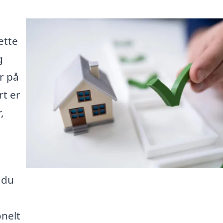
i
ette
g
yr på
rt er
,
 du
nelt