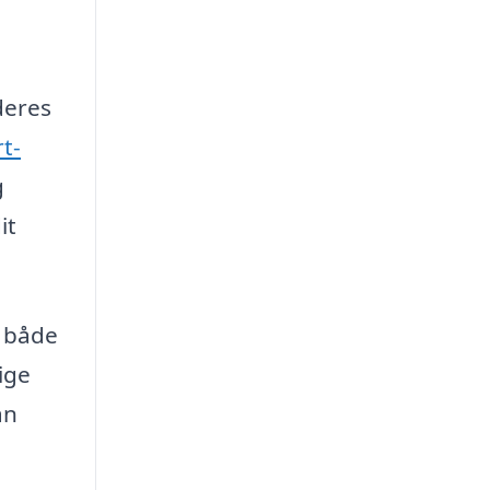
deres
t-
g
it
r både
ige
an