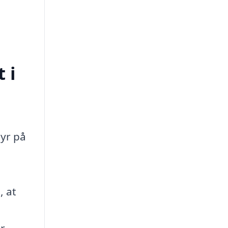
 i
tyr på
, at
r,