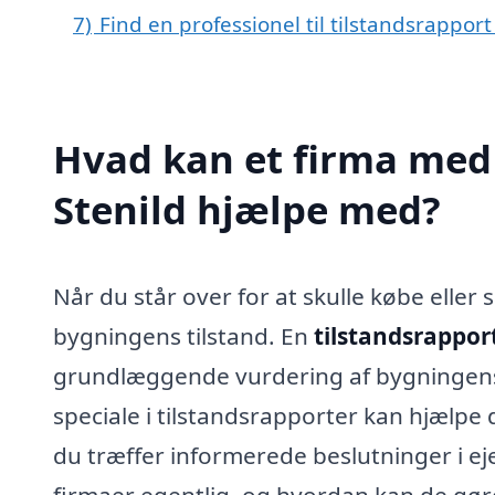
7)
Find en professionel til tilstandsrapport
Hvad kan et firma med s
Stenild hjælpe med?
Når du står over for at skulle købe elle
bygningens tilstand. En
tilstandsrapport
grundlæggende vurdering af bygningens t
speciale i tilstandsrapporter kan hjælpe
du træffer informerede beslutninger i 
firmaer egentlig, og hvordan kan de gøre