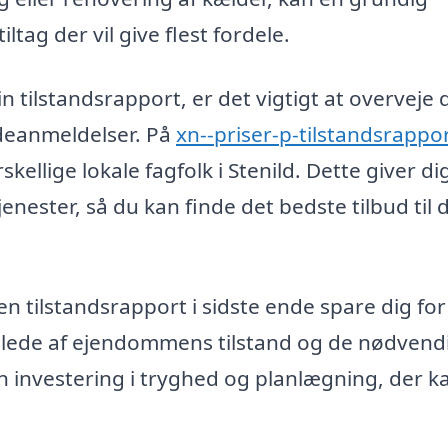
iltag der vil give flest fordele.
n tilstandsrapport, er det vigtigt at overveje 
undeanmeldelser. På
xn--priser-p-tilstandsrappor
kellige lokale fagfolk i Stenild. Dette giver di
nester, så du kan finde det bedste tilbud til d
en tilstandsrapport i sidste ende spare dig fo
billede af ejendommens tilstand og de nødvend
en investering i tryghed og planlægning, der k