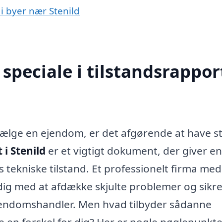
 i byer nær Stenild
peciale i tilstandsrapport
r sælge en ejendom, er det afgørende at have s
 i Stenild
er et vigtigt dokument, der giver en
ekniske tilstand. Et professionelt firma med
 dig med at afdække skjulte problemer og sikre
ejendomshandler. Men hvad tilbyder sådanne
 en forskel for dig? Her er nogle nøglepunkte