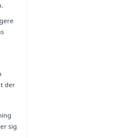
n.
lgere
ns
n
t der
ning
er sig