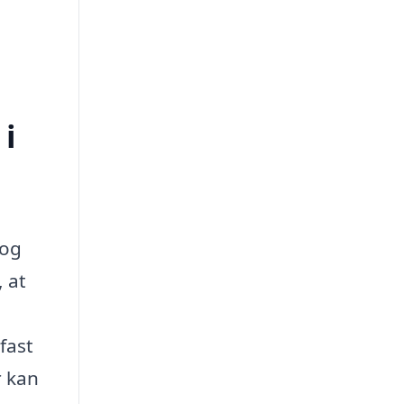
 i
log
, at
fast
r kan