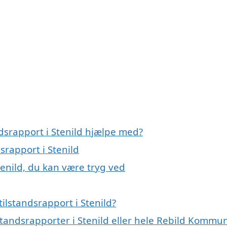
ndsrapport i Stenild hjælpe med?
srapport i Stenild
tenild, du kan være tryg ved
ilstandsrapport i Stenild?
lstandsrapporter i Stenild eller hele Rebild Kommu