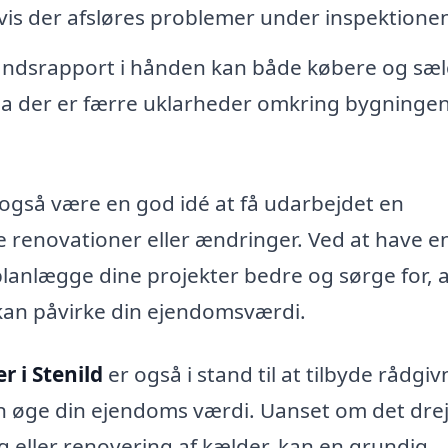
vis der afsløres problemer under inspektione
tandsrapport i hånden kan både købere og sæ
, da der er færre uklarheder omkring bygninge
 også være en god idé at få udarbejdet en
re renovationer eller ændringer. Ved at have e
lanlægge dine projekter bedre og sørge for, a
kan påvirke din ejendomsværdi.
r i Stenild
er også i stand til at tilbyde rådgiv
n øge din ejendoms værdi. Uanset om det drej
g eller renovering af kælder, kan en grundig