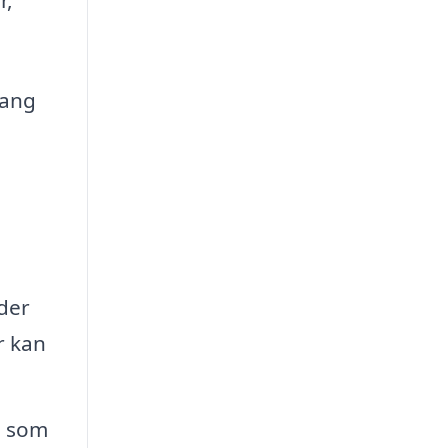
gang
 der
r kan
e som