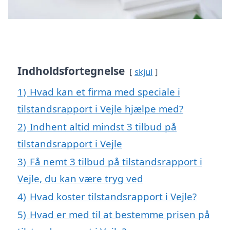
Indholdsfortegnelse
skjul
1)
Hvad kan et firma med speciale i
tilstandsrapport i Vejle hjælpe med?
2)
Indhent altid mindst 3 tilbud på
tilstandsrapport i Vejle
3)
Få nemt 3 tilbud på tilstandsrapport i
Vejle, du kan være tryg ved
4)
Hvad koster tilstandsrapport i Vejle?
5)
Hvad er med til at bestemme prisen på