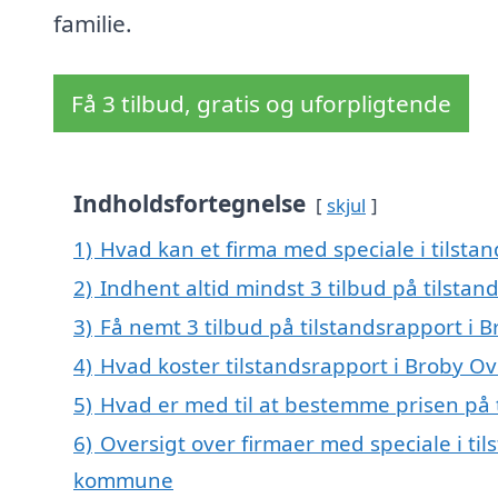
familie.
Få 3 tilbud, gratis og uforpligtende
Indholdsfortegnelse
skjul
1)
Hvad kan et firma med speciale i tilst
2)
Indhent altid mindst 3 tilbud på tilsta
3)
Få nemt 3 tilbud på tilstandsrapport i 
4)
Hvad koster tilstandsrapport i Broby O
5)
Hvad er med til at bestemme prisen på 
6)
Oversigt over firmaer med speciale i ti
kommune