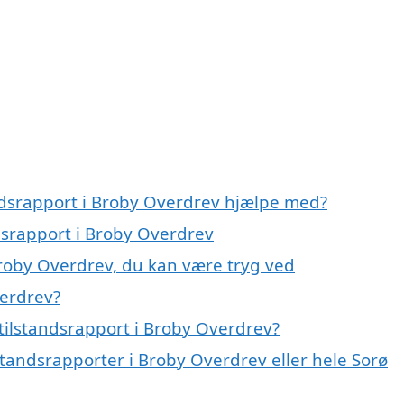
andsrapport i Broby Overdrev hjælpe med?
ndsrapport i Broby Overdrev
Broby Overdrev, du kan være tryg ved
verdrev?
tilstandsrapport i Broby Overdrev?
lstandsrapporter i Broby Overdrev eller hele Sorø