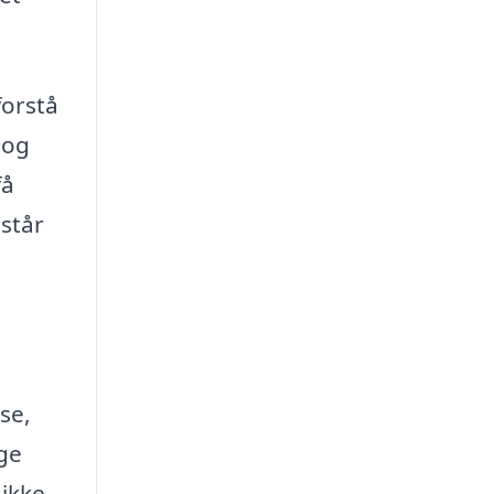
forstå
 og
få
 står
se,
ige
 ikke