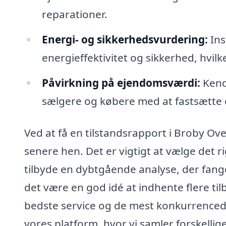
reparationer.
Energi- og sikkerhedsvurdering:
Ins
energieffektivitet og sikkerhed, hvil
Påvirkning på ejendomsværdi:
Kends
sælgere og købere med at fastsætte 
Ved at få en tilstandsrapport i Broby O
senere hen. Det er vigtigt at vælge det r
tilbyde en dybtgående analyse, der fang
det være en god idé at indhente flere tilb
bedste service og de mest konkurrencedy
vores platform, hvor vi samler forskellig