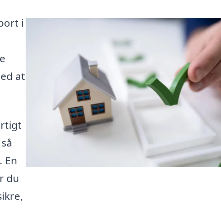
port i
de
med at
rtigt
 så
. En
r du
ikre,