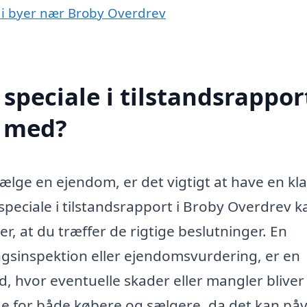
rt i byer nær Broby Overdrev
peciale i tilstandsrapport
e med?
sælge en ejendom, er det vigtigt at have en kla
 speciale i tilstandsrapport i Broby Overdrev k
r, at du træffer de rigtige beslutninger. En
gsinspektion eller ejendomsvurdering, er en
d, hvor eventuelle skader eller mangler bliver
 for både købere og sælgere, da det kan påv