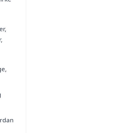
er,
,
ge,
g
ordan