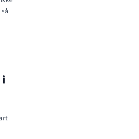
 så
 i
art