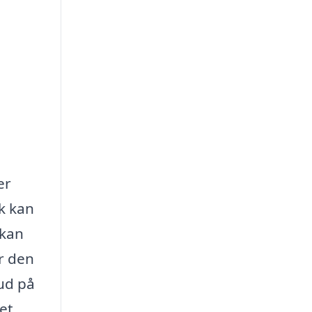
er
lk kan
 kan
år den
ud på
et