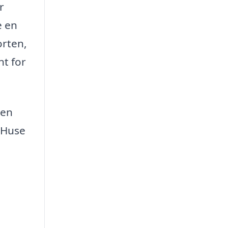
r
e en
orten,
nt for
 en
y Huse