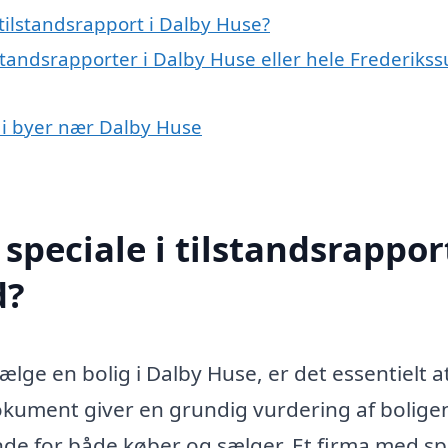
tilstandsrapport i Dalby Huse?
lstandsrapporter i Dalby Huse eller hele Frederiks
t i byer nær Dalby Huse
peciale i tilstandsrapport
d?
sælge en bolig i Dalby Huse, er det essentielt a
okument giver en grundig vurdering af bolige
de for både køber og sælger. Et firma med sp