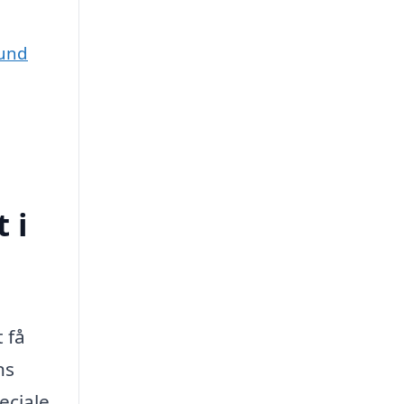
sund
 i
t få
ns
eciale