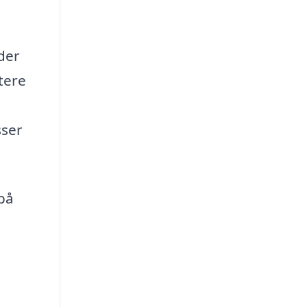
der
tere
sser
 på