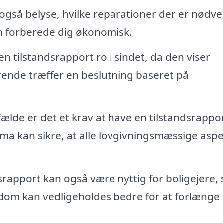
gså belyse, hvilke reparationer der er nødv
an forberede dig økonomisk.
n tilstandsrapport ro i sindet, da den viser
arende træffer en beslutning baseret på
fælde er det et krav at have en tilstandsrappo
rma kan sikre, at alle lovgivningsmæssige asp
srapport kan også være nyttig for boligejere,
ndom kan vedligeholdes bedre for at forlænge