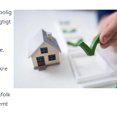
bolig
gtigt
e.
kre
folk
nemt