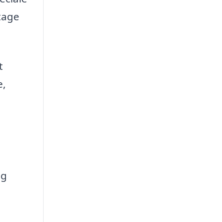
 tage
t
e,
og