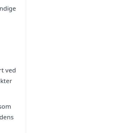
endige
rt ved
ekter
 som
 dens