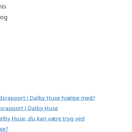
mis
 og
andsrapport i Dalby Huse hjælpe med?
ndsrapport i Dalby Huse
Dalby Huse, du kan være tryg ved
se?