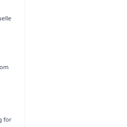
elle
som
g for