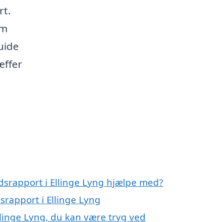
rt.
om
guide
æffer
ndsrapport i Ellinge Lyng hjælpe med?
dsrapport i Ellinge Lyng
llinge Lyng, du kan være tryg ved