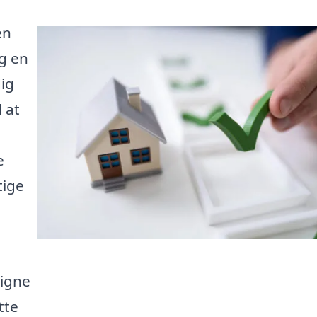
en
ng en
ig
 at
e
tige
igne
tte