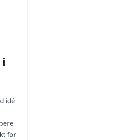
 i
od idé
øbere
kt for