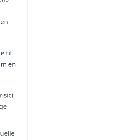
den
 til
som en
isici
ige
uelle