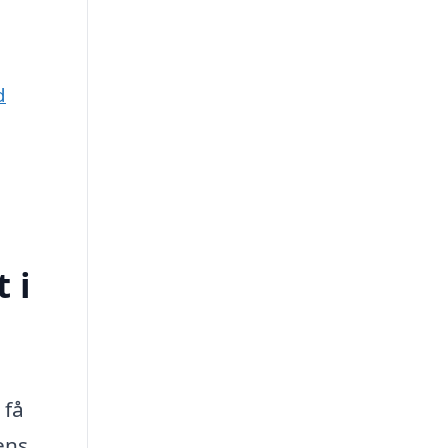
d
 i
 få
ens