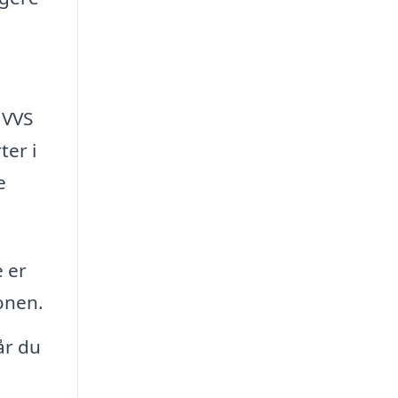
 VVS
ter i
e
 er
onen.
år du