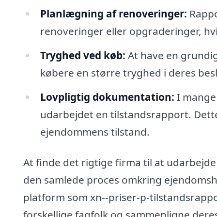
Planlægning af renoveringer:
Rappo
renoveringer eller opgraderinger, hvi
Tryghed ved køb:
At have en grundi
købere en større tryghed i deres bes
Lovpligtig dokumentation:
I mange t
udarbejdet en tilstandsrapport. Dette
ejendommens tilstand.
At finde det rigtige firma til at udarbejde
den samlede proces omkring ejendomshan
platform som xn--priser-p-tilstandsrappo
forskellige fagfolk og sammenligne deres 