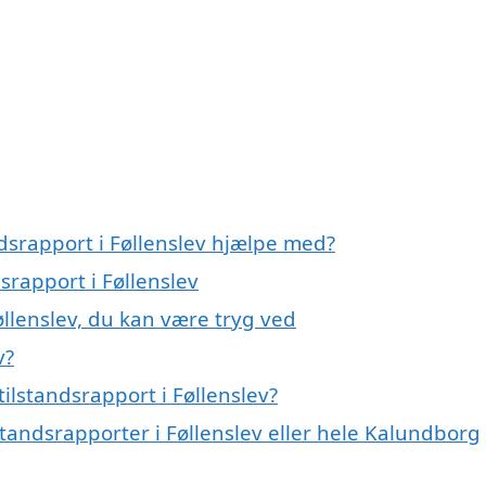
ndsrapport i Føllenslev hjælpe med?
srapport i Føllenslev
øllenslev, du kan være tryg ved
v?
ilstandsrapport i Føllenslev?
standsrapporter i Føllenslev eller hele Kalundborg