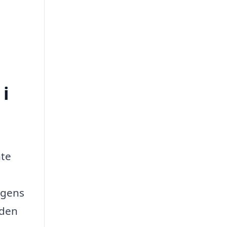
 i
nte
ngens
 den