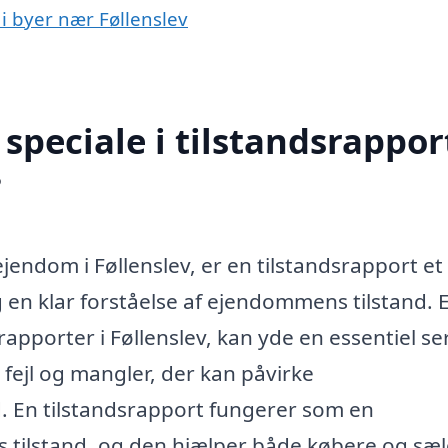
 i byer nær Føllenslev
peciale i tilstandsrapport
?
jendom i Føllenslev, er en tilstandsrapport et
en klar forståelse af ejendommens tilstand. E
srapporter i Føllenslev, kan yde en essentiel se
e fejl og mangler, der kan påvirke
 En tilstandsrapport fungerer som en
tilstand, og den hjælper både købere og sæ