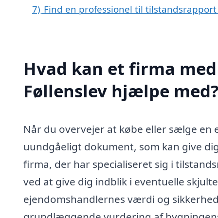
7)
Find en professionel til tilstandsrapport
Hvad kan et firma med s
Føllenslev hjælpe med
Når du overvejer at købe eller sælge en e
uundgåeligt dokument, som kan give dig 
firma, der har specialiseret sig i tilstand
ved at give dig indblik i eventuelle skjult
ejendomshandlernes værdi og sikkerhed.
grundlæggende vurdering af bygningens 