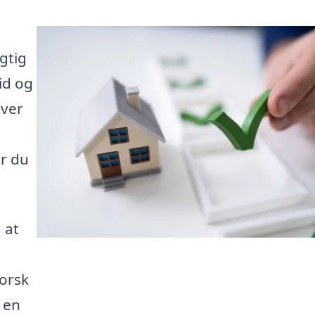
igtig
id og
iver
år du
 at
forsk
 en