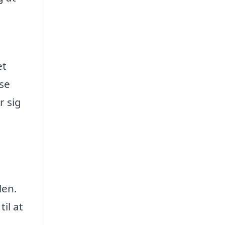
et
sse
r sig
len.
il at