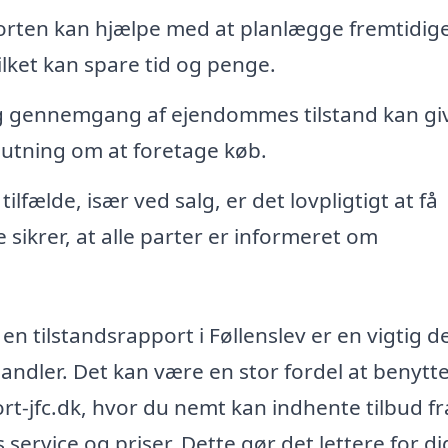
rten kan hjælpe med at planlægge fremtidig
lket kan spare tid og penge.
g gennemgang af ejendommes tilstand kan gi
lutning om at foretage køb.
ilfælde, især ved salg, er det lovpligtigt at få
 sikrer, at alle parter er informeret om
 en tilstandsrapport i Føllenslev er en vigtig de
dler. Det kan være en stor fordel at benytt
rt-jfc.dk, hvor du nemt kan indhente tilbud fr
service og priser. Dette gør det lettere for di