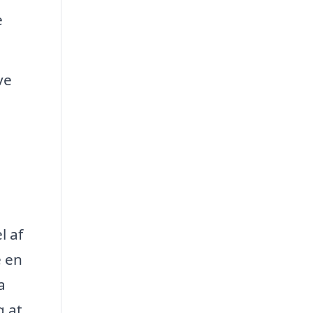
e
ve
l af
e en
a
g at