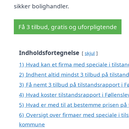
sikker bolighandler.
Få 3 tilbud, gratis og uforpligtende
Indholdsfortegnelse
skjul
1)
Hvad kan et firma med speciale i tilsta
2)
Indhent altid mindst 3 tilbud på tilstand
3)
Få nemt 3 tilbud på tilstandsrapport i F
4)
Hvad koster tilstandsrapport i Føllensle
5)
Hvad er med til at bestemme prisen på t
6)
Oversigt over firmaer med speciale i til
kommune