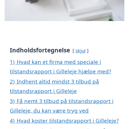
Indholdsfortegnelse
skjul
1)
Hvad kan et firma med speciale i
tilstandsrapport i Gilleleje hjælpe med?
2)
Indhent altid mindst 3 tilbud på
tilstandsrapport i Gilleleje
3)
Få nemt 3 tilbud på tilstandsrapport i
Gilleleje, du kan være tryg ved
4)
Hvad koster tilstandsrapport i Gilleleje?