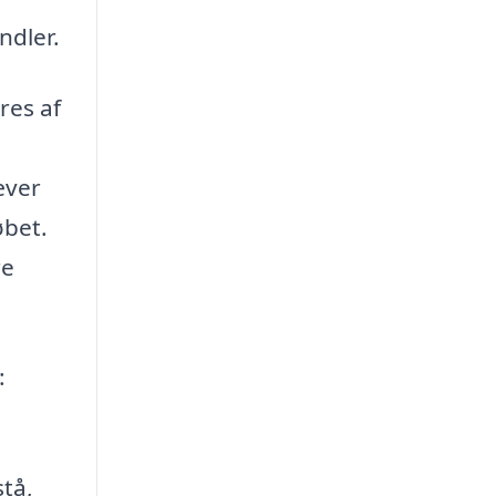
ndler.
res af
æver
øbet.
re
:
tå,