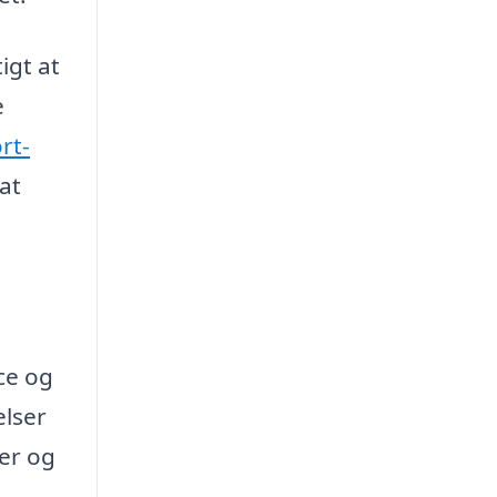
igt at
e
rt-
 at
ce og
elser
der og