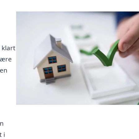
i
 klart
være
men
en
 i