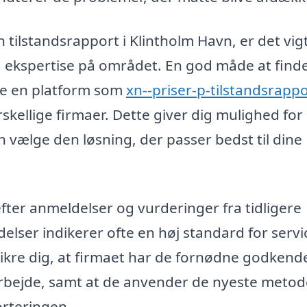
n tilstandsrapport i Klintholm Havn, er det vigt
g ekspertise på området. En god måde at find
nde en platform som
xn--priser-p-tilstandsrappo
rskellige firmaer. Dette giver dig mulighed for
n vælge den løsning, der passer bedst til dine
fter anmeldelser og vurderinger fra tidligere
ser indikerer ofte en høj standard for servi
 sikre dig, at firmaet har de fornødne godkend
sarbejde, samt at de anvender de nyeste meto
orteringen.