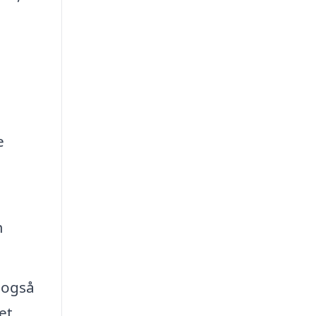
e
e
m
 også
et.