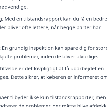
 nødvendige.
g:
Med en tilstandsrapport kan du få en bedr
r bliver ofte lettere, når begge parter har
:
En grundig inspektion kan spare dig for stor
julte problemer, inden de bliver alvorlige.
ilfælde er det lovpligtigt at få udarbejdet en
lges. Dette sikrer, at køberen er informeret o
er tilbyder ikke kun tilstandsrapporter, men
dterer de problemer, der måtte blive afdækk