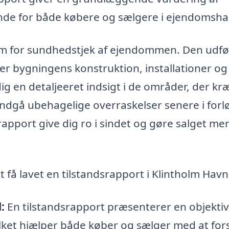
nde for både købere og sælgere i ejendomsha
rm for sundhedstjek af ejendommen. Den udfø
er bygningens konstruktion, installationer og
ig en detaljeeret indsigt i de områder, der kr
gå ubehagelige overraskelser senere i forl
apport give dig ro i sindet og gøre salget me
t få lavet en tilstandsrapport i Klintholm Havn
:
En tilstandsrapport præsenterer en objektiv
ilket hjælper både køber og sælger med at fors