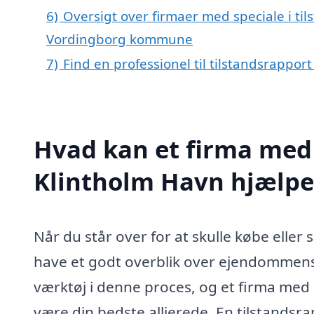
6)
Oversigt over firmaer med speciale i til
Vordingborg kommune
7)
Find en professionel til tilstandsrappor
Hvad kan et firma med s
Klintholm Havn hjælp
Når du står over for at skulle købe eller 
have et godt overblik over ejendommens 
værktøj i denne proces, og et firma med 
være din bedste allierede. En tilstands