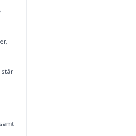
e
er,
 står
 samt