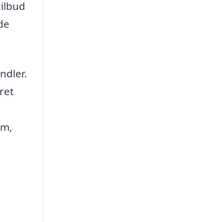
tilbud
de
ndler.
ret
om,