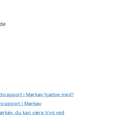
nde
andsrapport i Mørkøv hjælpe med?
dsrapport i Mørkøv
Mørkøv, du kan være tryg ved