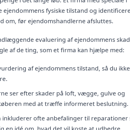
re ejendommens fysiske tilstand og identificer
nd om, før ejendomshandlerne afsluttes.
undlæggende evaluering af ejendommens skad
le af de ting, som et firma kan hjælpe med:
vurdering af ejendommens tilstand, så du ikke
re.
rne ser efter skader på loft, vægge, gulve og
køberen med at træffe informeret beslutning.
inkluderer ofte anbefalinger til reparationer
g en idé om, hvad det vil koste at udbedre