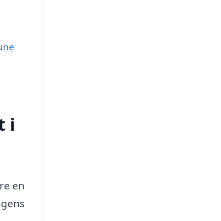
mune
 i
re en
ngens