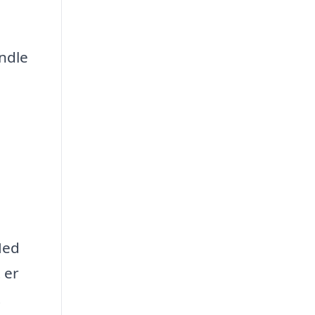
ndle
Med
 er
t