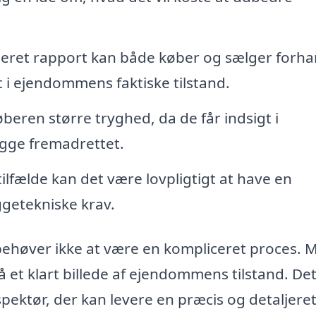
eret rapport kan både køber og sælger forha
 i ejendommens faktiske tilstand.
beren større tryghed, da de får indsigt i
gge fremadrettet.
tilfælde kan det være lovpligtigt at have en
ggetekniske krav.
 behøver ikke at være en kompliceret proces. 
å et klart billede af ejendommens tilstand. Det
nspektør, der kan levere en præcis og detaljere