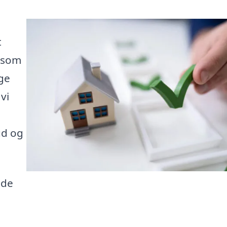
t
, som
ige
vi
ud og
nde