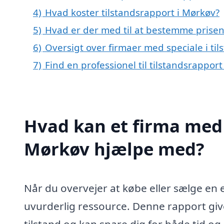
4)
Hvad koster tilstandsrapport i Mørkøv?
5)
Hvad er der med til at bestemme prisen
6)
Oversigt over firmaer med speciale i t
7)
Find en professionel til tilstandsrappor
Hvad kan et firma med s
Mørkøv hjælpe med?
Når du overvejer at købe eller sælge en
uvurderlig ressource. Denne rapport gi
tilstand og kan spare dig for både tid og 