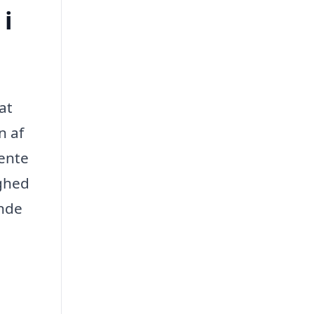
 i
at
n af
hente
ighed
ende