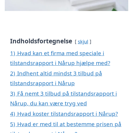
Indholdsfortegnelse
skjul
1)
Hvad kan et firma med speciale i
tilstandsrapport i Nårup hjælpe med?
2)
Indhent altid mindst 3 tilbud på
tilstandsrapport i Nårup
3)
Få nemt 3 tilbud på tilstandsrapport i
Nårup, du kan være tryg ved
4)
Hvad koster tilstandsrapport i Nårup?
5)
Hvad er med til at bestemme prisen på