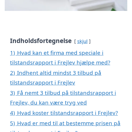
Indholdsfortegnelse
skjul
1)
Hvad kan et firma med speciale i
tilstandsrapport i Frejlev hjælpe med?
2)
Indhent altid mindst 3 tilbud på
tilstandsrapport i Frejlev
3)
Få nemt 3 tilbud på tilstandsrapport i
Frejlev, du kan være tryg ved
4)
Hvad koster tilstandsrapport i Frejlev?
5)
Hvad er med til at bestemme prisen på