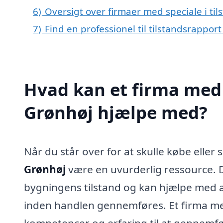
6)
Oversigt over firmaer med speciale i ti
7)
Find en professionel til tilstandsrappor
Hvad kan et firma med s
Grønhøj hjælpe med?
Når du står over for at skulle købe elle
Grønhøj
være en uvurderlig ressource. 
bygningens tilstand og kan hjælpe med at
inden handlen gennemføres. Et firma med
kompetencer og erfaring til at gennemfø