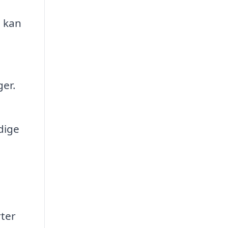
m kan
ger.
dige
rter