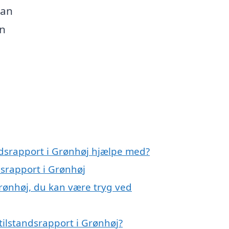
kan
en
ndsrapport i Grønhøj hjælpe med?
dsrapport i Grønhøj
Grønhøj, du kan være tryg ved
tilstandsrapport i Grønhøj?