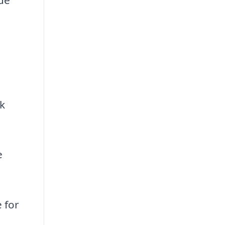
,
k
e
 for