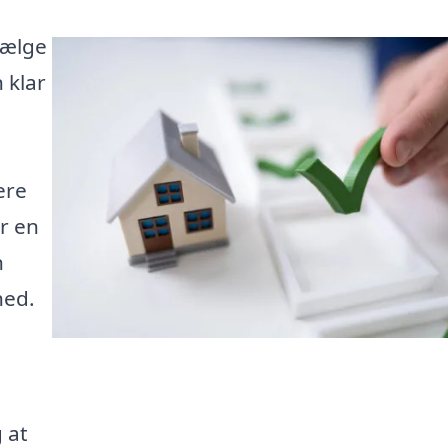
sælge
 klar
ere
er en
n
hed.
g at