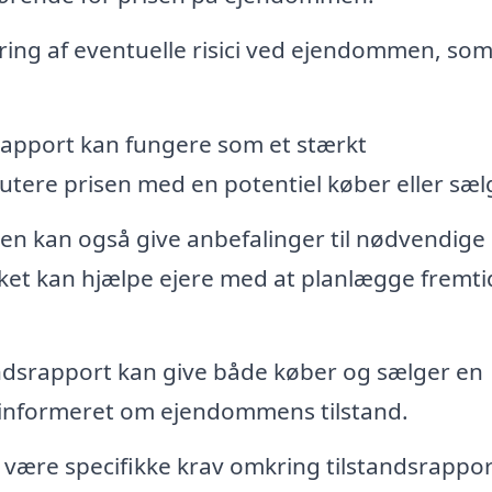
ing af eventuelle risici ved ejendommen, so
rapport kan fungere som et stærkt
utere prisen med en potentiel køber eller sæl
n kan også give anbefalinger til nødvendige
lket kan hjælpe ejere med at planlægge fremti
andsrapport kan give både køber og sælger en
r informeret om ejendommens tilstand.
være specifikke krav omkring tilstandsrappo