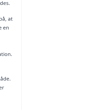
ldes.
på, at
e en
ation.
måde.
er