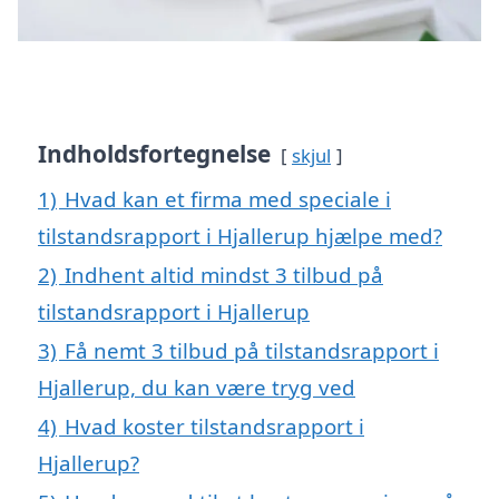
Indholdsfortegnelse
skjul
1)
Hvad kan et firma med speciale i
tilstandsrapport i Hjallerup hjælpe med?
2)
Indhent altid mindst 3 tilbud på
tilstandsrapport i Hjallerup
3)
Få nemt 3 tilbud på tilstandsrapport i
Hjallerup, du kan være tryg ved
4)
Hvad koster tilstandsrapport i
Hjallerup?