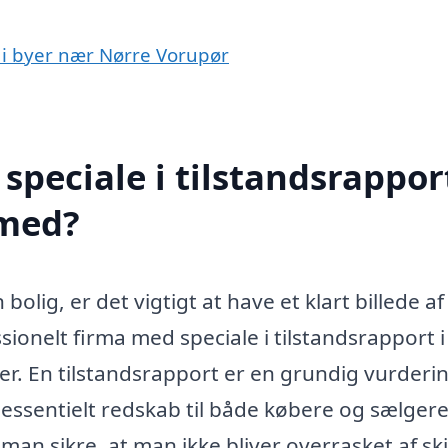
t i byer nær Nørre Vorupør
peciale i tilstandsrapport
 med?
olig, er det vigtigt at have et klart billede af
ionelt firma med speciale i tilstandsrapport i
r. En tilstandsrapport er en grundig vurderin
essentielt redskab til både købere og sælgere
man sikre, at man ikke bliver overrasket af skj