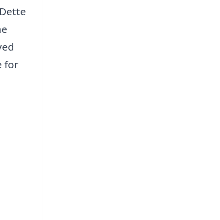
 Dette
ne
ved
 for