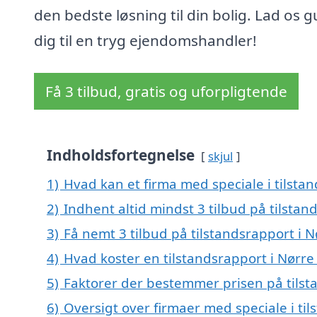
den bedste løsning til din bolig. Lad os g
dig til en tryg ejendomshandler!
Få 3 tilbud, gratis og uforpligtende
Indholdsfortegnelse
skjul
1)
Hvad kan et firma med speciale i tilst
2)
Indhent altid mindst 3 tilbud på tilsta
3)
Få nemt 3 tilbud på tilstandsrapport i 
4)
Hvad koster en tilstandsrapport i Nørre
5)
Faktorer der bestemmer prisen på tilst
6)
Oversigt over firmaer med speciale i til