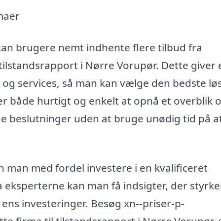
rmaer
 kan brugere nemt indhente flere tilbud fra
 i tilstandsrapport i Nørre Vorupør. Dette giver
 og services, så man kan vælge den bedste lø
er både hurtigt og enkelt at opnå et overblik 
e beslutninger uden at bruge unødig tid på a
 man med fordel investere i en kvalificeret
a eksperterne kan man få indsigter, der styrke
ens investeringer. Besøg xn--priser-p-
ette firma til tilstandsrapport i Nørre Vorupør,