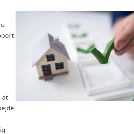
du
pport
 at
bejde
ig