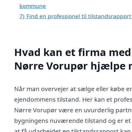
kommune
7)
Find en professionel til tilstandsrappor
Hvad kan et firma med s
Nørre Vorupør hjælpe
Når man overvejer at sælge eller købe en b
ejendommens tilstand. Her kan et profess
Nørre Vorupør være en uvurderlig partne
bygningens nuværende tilstand og er et 
at få udarbejdet en tilstandsrapport kan 