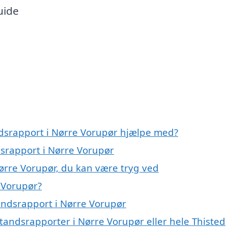
uide
andsrapport i Nørre Vorupør hjælpe med?
ndsrapport i Nørre Vorupør
Nørre Vorupør, du kan være tryg ved
 Vorupør?
andsrapport i Nørre Vorupør
standsrapporter i Nørre Vorupør eller hele Thisted