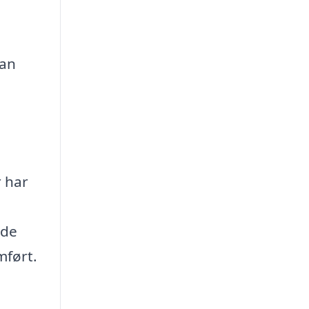
kan
r har
åde
mført.