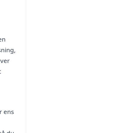
 en
sning,
over
t
r ens
 så du