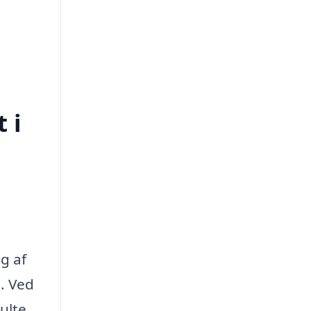
 i
g af
. Ved
ulte