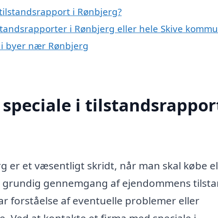
tilstandsrapport i Rønbjerg?
lstandsrapporter i Rønbjerg eller hele Skive komm
t i byer nær Rønbjerg
peciale i tilstandsrapport
g er et væsentligt skridt, når man skal købe el
 en grundig gennemgang af ejendommens tilsta
r forståelse af eventuelle problemer eller
. Ved at kontakte et firma med speciale i