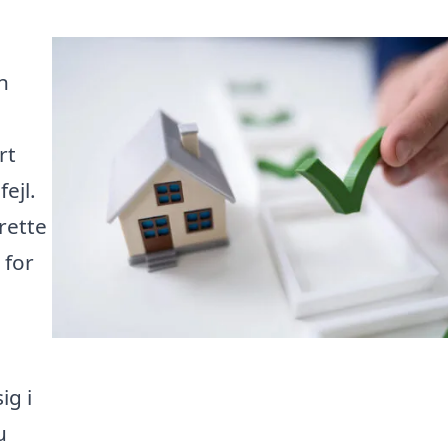
n
rt
ejl.
rette
 for
ig i
u