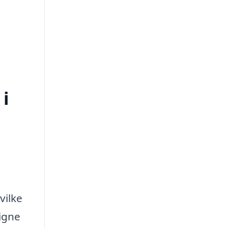
 i
vilke
igne