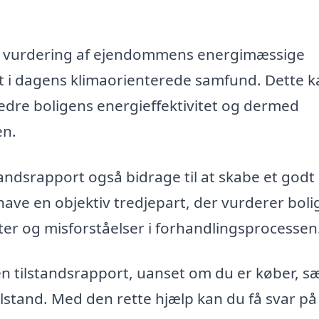
en vurdering af ejendommens energimæssige
ant i dagens klimaorienterede samfund. Dette 
rbedre boligens energieffektivitet og dermed
en.
andsrapport også bidrage til at skabe et godt
ave en objektiv tredjepart, der vurderer boli
kter og misforståelser i forhandlingsprocessen
en tilstandsrapport, uanset om du er køber, sæ
ilstand. Med den rette hjælp kan du få svar på