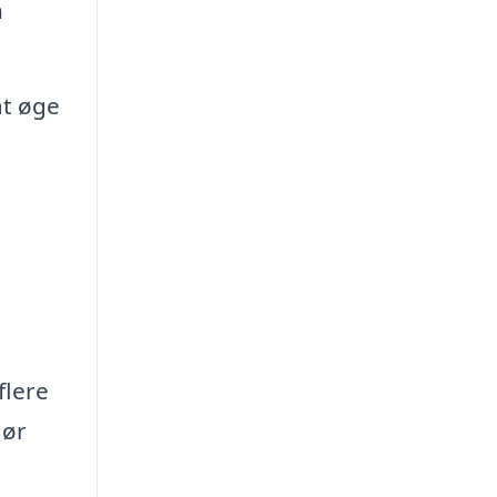
n
at øge
flere
gør