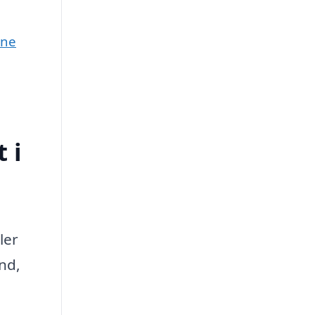
une
 i
ler
nd,