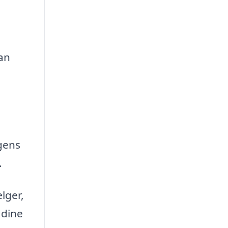
kan
gens
.
lger,
 dine