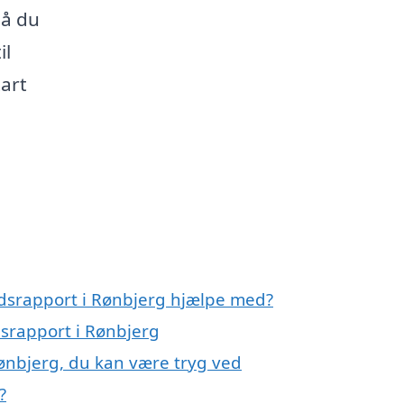
så du
il
tart
andsrapport i Rønbjerg hjælpe med?
dsrapport i Rønbjerg
Rønbjerg, du kan være tryg ved
?