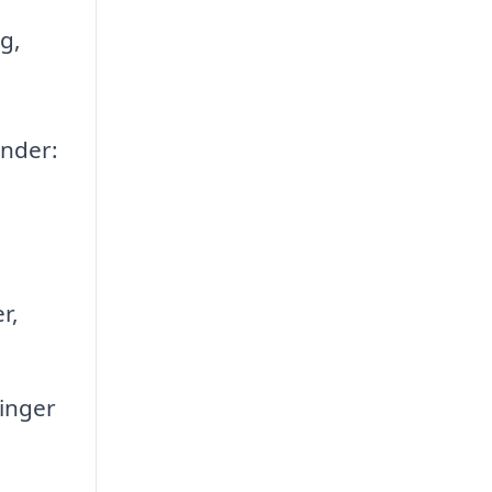
g,
under:
r,
linger