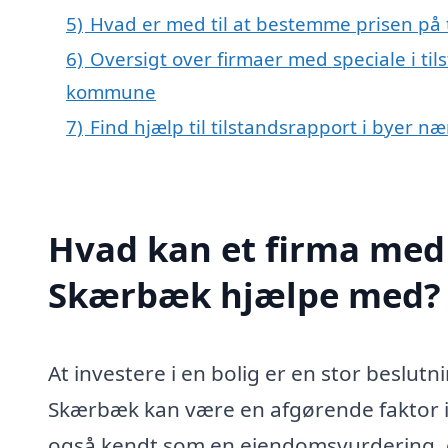
5)
Hvad er med til at bestemme prisen på 
6)
Oversigt over firmaer med speciale i ti
kommune
7)
Find hjælp til tilstandsrapport i byer 
Hvad kan et firma med s
Skærbæk hjælpe med?
At investere i en bolig er en stor beslutn
Skærbæk kan være en afgørende faktor i d
også kendt som en ejendomsvurdering, gi