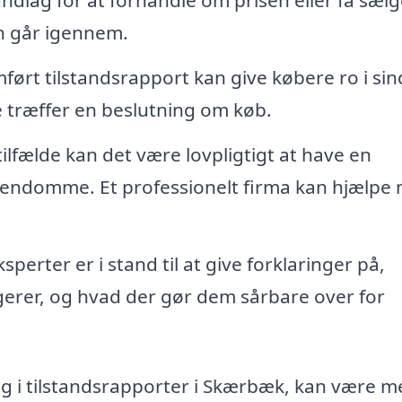
undlag for at forhandle om prisen eller få sælge
n går igennem.
ørt tilstandsrapport kan give købere ro i sin
e træffer en beslutning om køb.
tilfælde kan det være lovpligtigt at have en
 ejendomme. Et professionelt firma kan hjælpe
sperter er i stand til at give forklaringer på,
gerer, og hvad der gør dem sårbare over for
sig i tilstandsrapporter i Skærbæk, kan være me