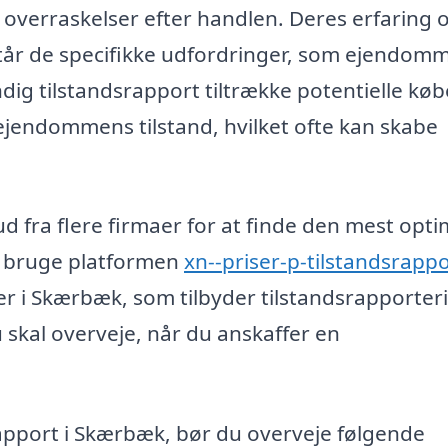
e overraskelser efter handlen. Deres erfaring 
rstår de specifikke udfordringer, som ejendomm
g tilstandsrapport tiltrække potentielle køb
 ejendommens tilstand, hvilket ofte kan skabe
ud fra flere firmaer for at finde den mest opti
at bruge platformen
xn--priser-p-tilstandsrappo
er i Skærbæk, som tilbyder tilstandsrapporter
skal overveje, når du anskaffer en
rapport i Skærbæk, bør du overveje følgende