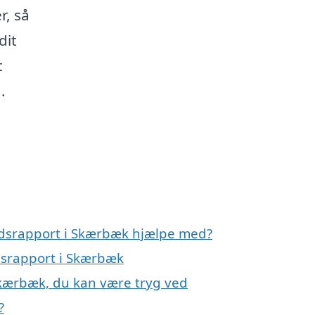
r, så
dit
t
.
andsrapport i Skærbæk hjælpe med?
ndsrapport i Skærbæk
 Skærbæk, du kan være tryg ved
?