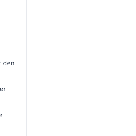
t den
er
e