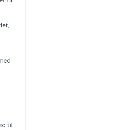
r til
det,
 med
d til