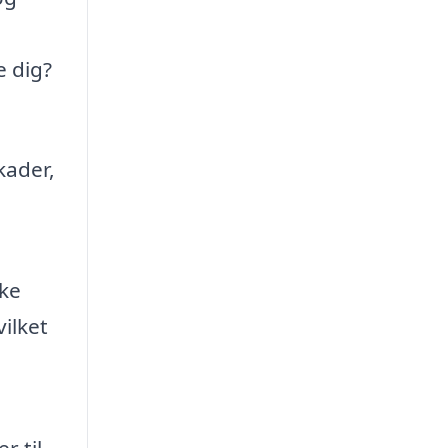
e dig?
kader,
ke
ilket