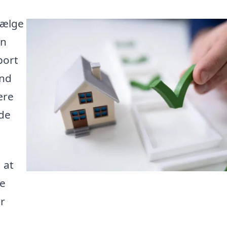
sælge
en
port
and
ære
åde
 at
pe
r