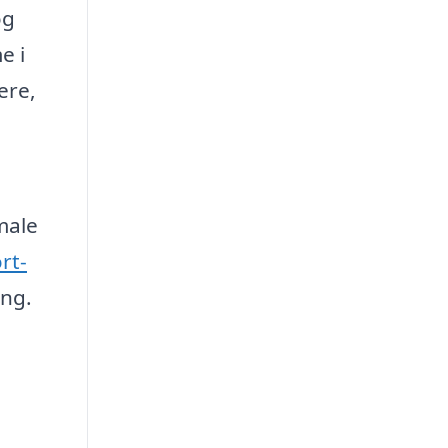
og
e i
ere,
male
rt-
ing.