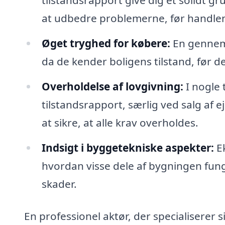
tilstandsrapport give dig et solidt gr
at udbedre problemerne, før handle
Øget tryghed for købere:
En gennemf
da de kender boligens tilstand, før d
Overholdelse af lovgivning:
I nogle 
tilstandsrapport, særlig ved salg af
at sikre, at alle krav overholdes.
Indsigt i byggetekniske aspekter:
Ek
hvordan visse dele af bygningen fun
skader.
En professionel aktør, der specialiserer 