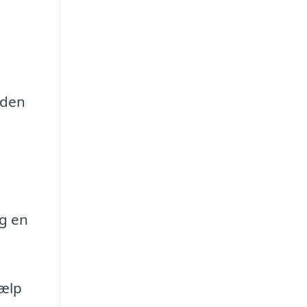
eden
og en
jælp