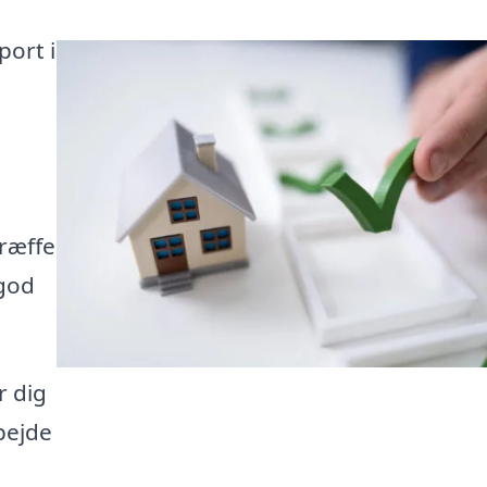
port i
ræffe
 god
r dig
rbejde