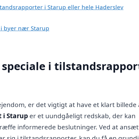
standsrapporter i Starup eller hele Haderslev
t i byer nær Starup
peciale i tilstandsrapport
endom, er det vigtigt at have et klart billede 
 i Starup
er et uundgåeligt redskab, der kan
ræffe informerede beslutninger. Ved at ansæt
r sig i tilstandsrapporter, kan du få en grund