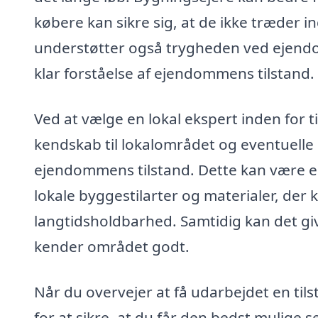
købere kan sikre sig, at de ikke træder 
understøtter også trygheden ved ejend
klar forståelse af ejendommens tilstand.
Ved at vælge en lokal ekspert inden for 
kendskab til lokalområdet og eventuelle
ejendommens tilstand. Dette kan være 
lokale byggestilarter og materialer, der
langtidsholdbarhed. Samtidig kan det gi
kender området godt.
Når du overvejer at få udarbejdet en tils
for at sikre, at du får den bedst mulige s