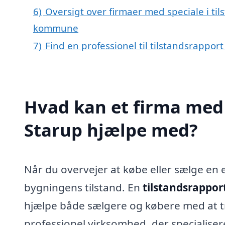
6)
Oversigt over firmaer med speciale i til
kommune
7)
Find en professionel til tilstandsrappor
Hvad kan et firma med s
Starup hjælpe med?
Når du overvejer at købe eller sælge en ej
bygningens tilstand. En
tilstandsrapport
hjælpe både sælgere og købere med at t
professionel virksomhed, der specialisere