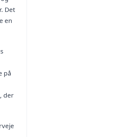
r. Det
e en
es
e på
, der
rveje