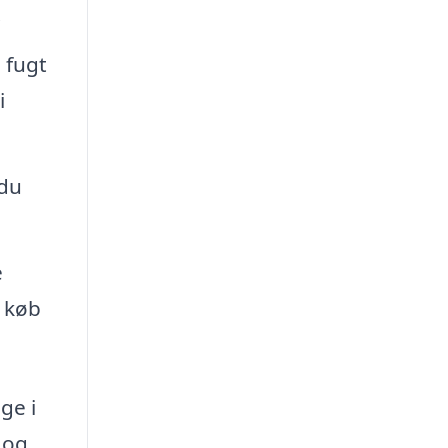
.
 fugt
i
 du
e
r køb
ge i
 og