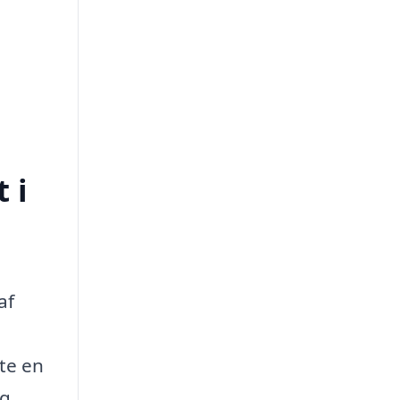
 i
af
te en
ig