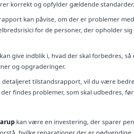
gerer korrekt og opfylder gældende standarder
srapport kan påvise, om der er problemer med
redsrisici for de personer, der opholder sig 
an give indblik i, hvad der skal forbedres, så
ner og opgraderinger.
detaljeret tilstandsrapport, vil du være bedr
is der findes problemer, som skal udbedres, fø
tarup
kan være en investering, der sparer pen
orstå, hvilke reparationer der er nødvendige,