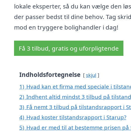
lokale eksperter, så du kan vælge den lø
der passer bedst til dine behov. Tag skri
mod en tryggere bolighandler i dag!
Få 3 tilbud, gratis og uforpligtende
Indholdsfortegnelse
skjul
1)
Hvad kan et firma med speciale i tilsta
2)
Indhent altid mindst 3 tilbud på tilstan
3)
Få nemt 3 tilbud på tilstandsrapport i 
4)
Hvad koster tilstandsrapport i Starup?
5)
Hvad er med til at bestemme prisen på t