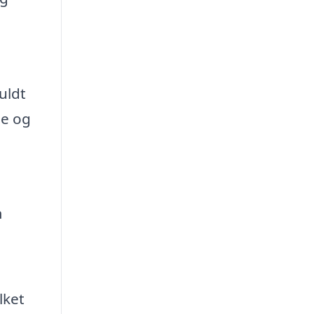
uldt
ge og
m
lket