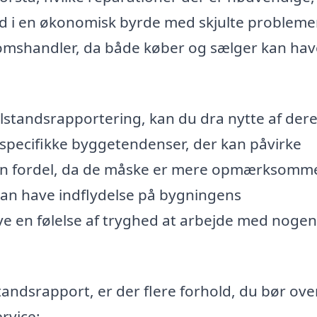
ind i en økonomisk byrde med skjulte probleme
omshandler, da både køber og sælger kan hav
tilstandsrapportering, kan du dra nytte af der
 specifikke byggetendenser, der kan påvirke
en fordel, da de måske er mere opmærksomm
 kan have indflydelse på bygningens
ve en følelse af tryghed at arbejde med nogen
tandsrapport, er der flere forhold, du bør ove
ervice: