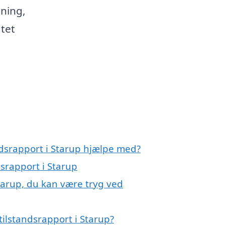
sning,
dtet
ndsrapport i Starup hjælpe med?
dsrapport i Starup
Starup, du kan være tryg ved
ilstandsrapport i Starup?