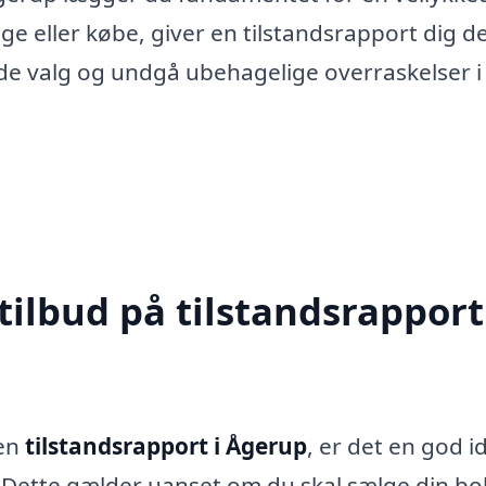
e eller købe, giver en tilstandsrapport dig d
ede valg og undgå ubehagelige overraskelser i
tilbud på tilstandsrapport
 en
tilstandsrapport i Ågerup
, er det en god i
 Dette gælder uanset om du skal sælge din bol