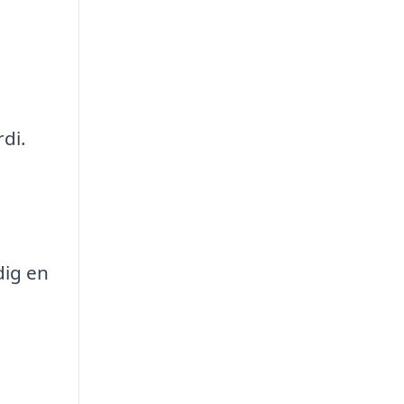
di.
dig en