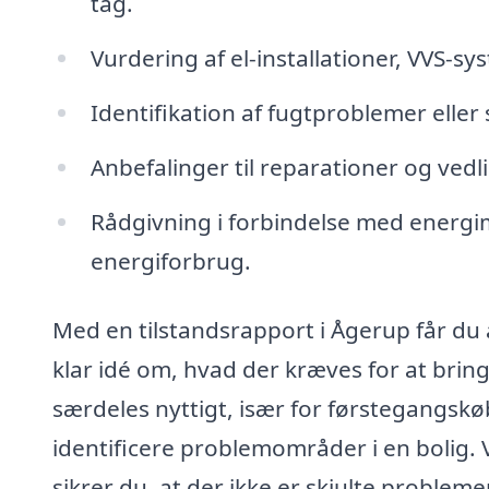
tag.
Vurdering af el-installationer, VVS-sy
Identifikation af fugtproblemer eller
Anbefalinger til reparationer og ved
Rådgivning i forbindelse med energi
energiforbrug.
Med en tilstandsrapport i Ågerup får du 
klar idé om, hvad der kræves for at bri
særdeles nyttigt, især for førstegangsk
identificere problemområder i en bolig.
sikrer du, at der ikke er skjulte probleme