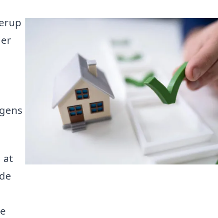
gerup
der
ngens
 at
jde
ge