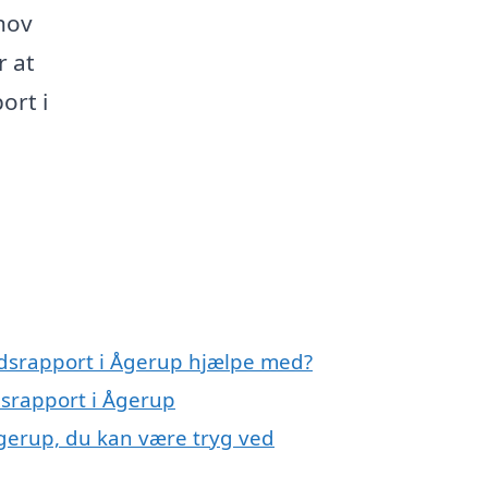
ehov
r at
ort i
andsrapport i Ågerup hjælpe med?
dsrapport i Ågerup
Ågerup, du kan være tryg ved