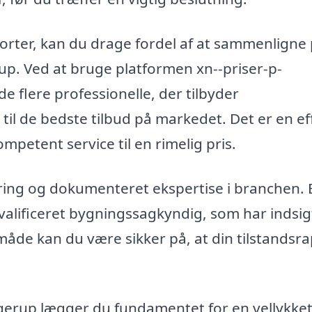
orter, kan du drage fordel af at sammenligne 
rup. Ved at bruge platformen xn--priser-p-
de flere professionelle, der tilbyder
til de bedste tilbud på markedet. Det er en ef
ompetent service til en rimelig pris.
aring og dokumenteret ekspertise i branchen. 
valificeret bygningssagkyndig, som har indsigt
åde kan du være sikker på, at din tilstandsr
 Ågerup lægger du fundamentet for en vellykke