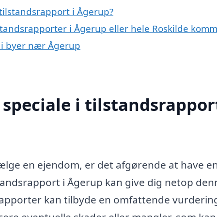
tilstandsrapport i Ågerup?
lstandsrapporter i Ågerup eller hele Roskilde kom
t i byer nær Ågerup
peciale i tilstandsrapport
 sælge en ejendom, er det afgørende at have en
lstandsrapport i Ågerup kan give dig netop den
srapporter kan tilbyde en omfattende vurderin
cere eventuelle skader eller mangler, som kan