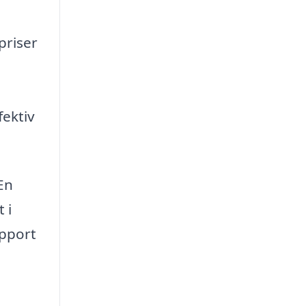
priser
fektiv
En
 i
apport
t