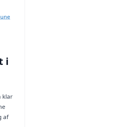
mune
 i
 klar
ne
g af