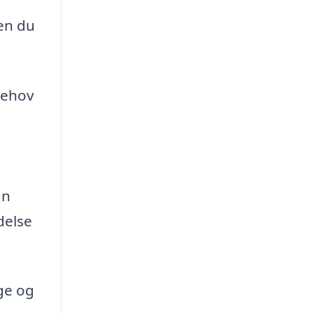
ten du
behov
an
delse
ge og