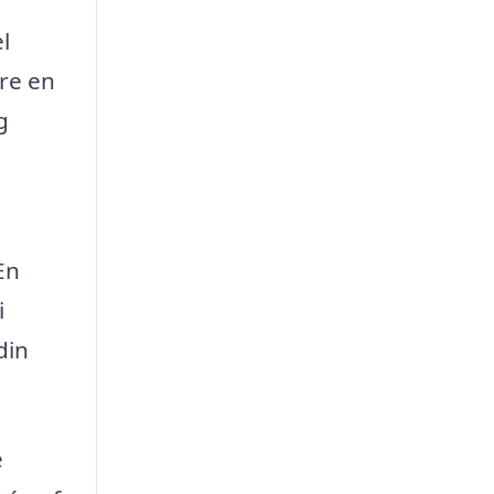
l
ære en
g
En
i
din
e