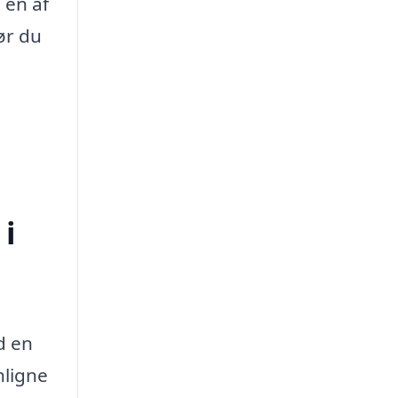
 én af
ør du
 i
d en
nligne