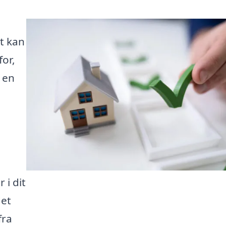
i
t kan
for,
r en
 i dit
det
fra