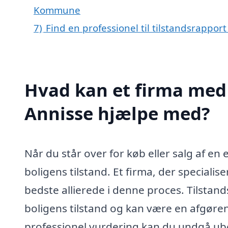
Kommune
7)
Find en professionel til tilstandsrappor
Hvad kan et firma med s
Annisse hjælpe med?
Når du står over for køb eller salg af en 
boligens tilstand. Et firma, der specialis
bedste allierede i denne proces. Tilsta
boligens tilstand og kan være en afgøre
professionel vurdering kan du undgå ube