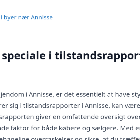
t i byer nær Annisse
peciale i tilstandsrapport
ejendom i Annisse, er det essentielt at have st
erer sig i tilstandsrapporter i Annisse, kan være
ndsrapporten giver en omfattende oversigt ove
nde faktor for både købere og sælgere. Med e
hagelige overraskelser og sikre, at du træffe