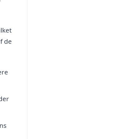
lket
af de
ere
der
ens