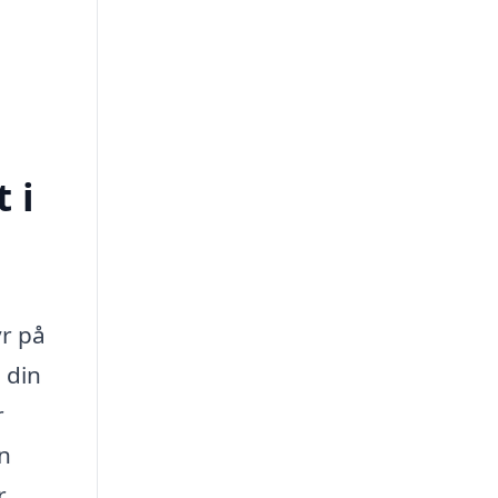
 i
yr på
 din
r
n
r