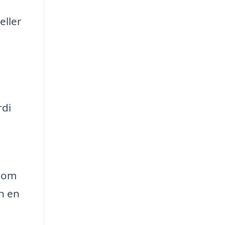
eller
rdi
e om
an en