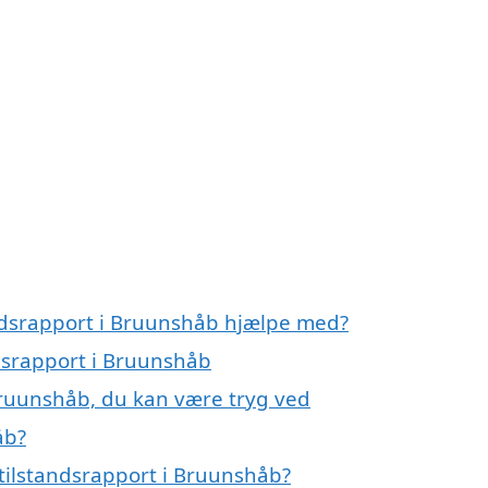
andsrapport i Bruunshåb hjælpe med?
ndsrapport i Bruunshåb
 Bruunshåb, du kan være tryg ved
åb?
tilstandsrapport i Bruunshåb?