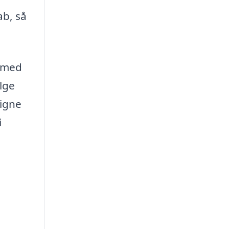
ab, så
 med
lge
ligne
i