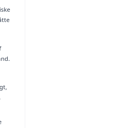
iske
åtte
f
and.
gt,
.
e