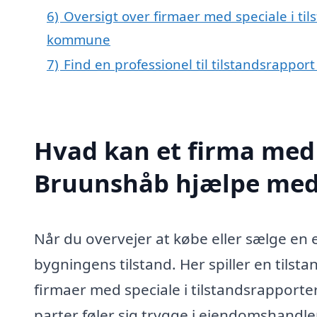
6)
Oversigt over firmaer med speciale i ti
kommune
7)
Find en professionel til tilstandsrappo
Hvad kan et firma med s
Bruunshåb hjælpe me
Når du overvejer at købe eller sælge en ej
bygningens tilstand. Her spiller en tilst
firmaer med speciale i tilstandsrapporter 
parter føler sig trygge i ejendomshandl