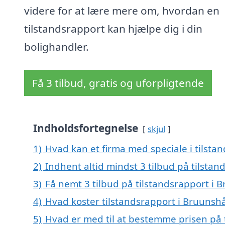
videre for at lære mere om, hvordan en
tilstandsrapport kan hjælpe dig i din
bolighandler.
Få 3 tilbud, gratis og uforpligtende
Indholdsfortegnelse
skjul
1)
Hvad kan et firma med speciale i tilst
2)
Indhent altid mindst 3 tilbud på tilsta
3)
Få nemt 3 tilbud på tilstandsrapport i
4)
Hvad koster tilstandsrapport i Bruunsh
5)
Hvad er med til at bestemme prisen på 