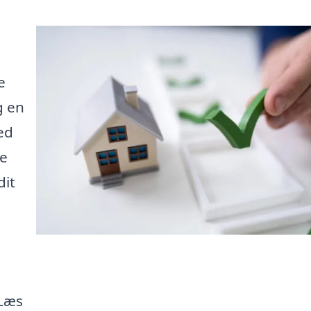
e
g en
ed
ge
dit
 Læs