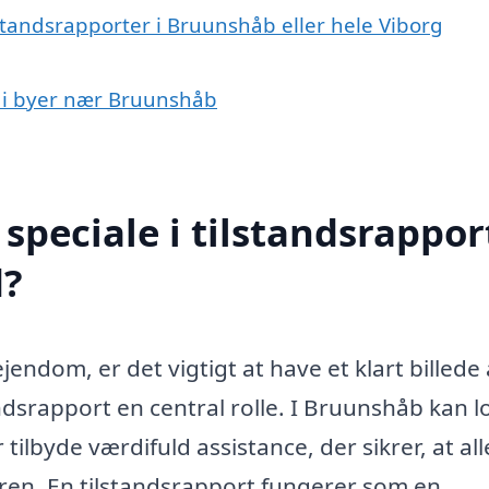
lstandsrapporter i Bruunshåb eller hele Viborg
rt i byer nær Bruunshåb
peciale i tilstandsrapport
d?
endom, er det vigtigt at have et klart billede 
andsrapport en central rolle. I Bruunshåb kan l
tilbyde værdifuld assistance, der sikrer, at all
eren. En tilstandsrapport fungerer som en