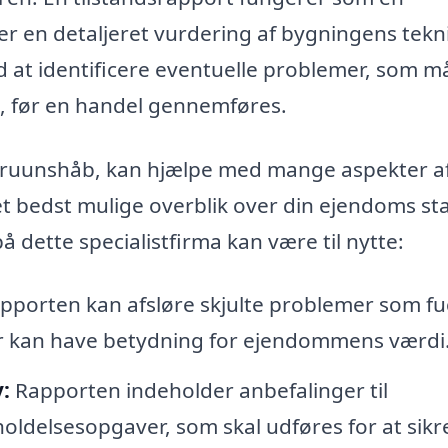
 en detaljeret vurdering af bygningens tekn
 at identificere eventuelle problemer, som m
e, før en handel gennemføres.
 i Bruunshåb, kan hjælpe med mange aspekter a
et bedst mulige overblik over din ejendoms st
å dette specialistfirma kan være til nytte:
pporten kan afsløre skjulte problemer som fu
der kan have betydning for ejendommens værdi
:
Rapporten indeholder anbefalinger til
ldelsesopgaver, som skal udføres for at sikr