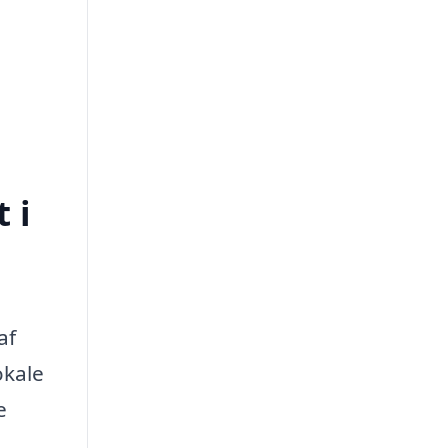
 i
af
okale
e