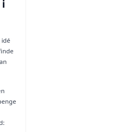
 i
 idé
finde
kan
en
 penge
d: