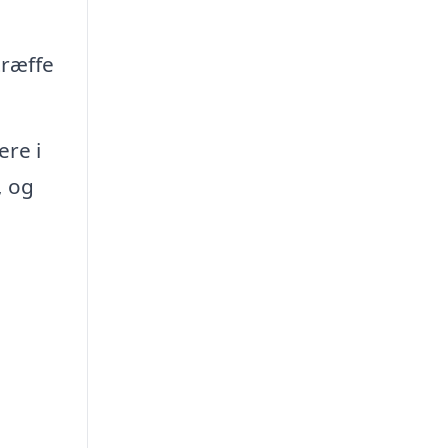
træffe
re i
, og