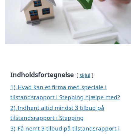
Indholdsfortegnelse
skjul
1)
Hvad kan et firma med speciale i
tilstandsrapport i Stepping hjælpe med?
2)
Indhent altid mindst 3 tilbud på
tilstandsrapport i Stepping
3)
Få nemt 3 tilbud på tilstandsrapport i