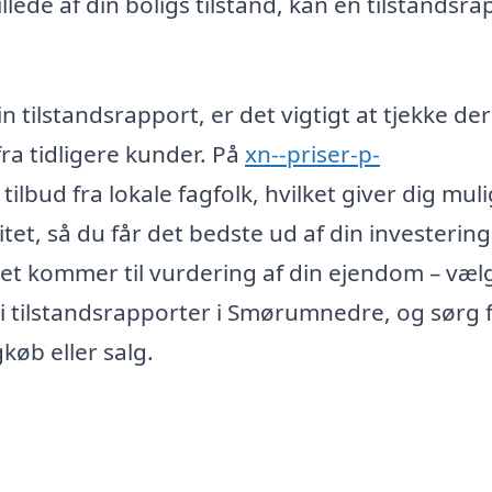
illede af din boligs tilstand, kan en tilstandsr
n tilstandsrapport, er det vigtigt at tjekke de
fra tidligere kunder. På
xn--priser-p-
tilbud fra lokale fagfolk, hvilket giver dig mu
tet, så du får det bedste ud af din investering
et kommer til vurdering af din ejendom – vælg
g i tilstandsrapporter i Smørumnedre, og sørg f
køb eller salg.