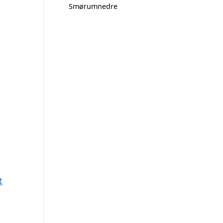
Smørumnedre
t