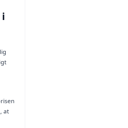
 i
dig
igt
prisen
, at