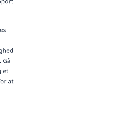
apport
res
lighed
. Gå
 et
or at