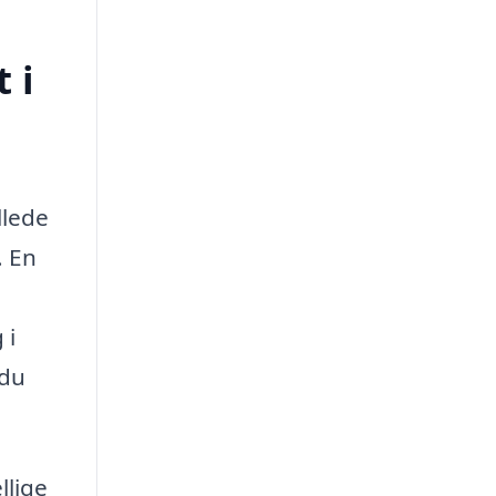
 i
llede
. En
 i
 du
llige