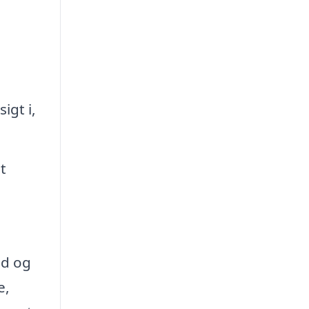
igt i,
t
ed og
e,