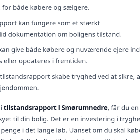
gt for både købere og sælgere.
apport kan fungere som et stærkt
lid dokumentation om boligens tilstand.
an give både købere og nuværende ejere inds
 eller opdateres i fremtiden.
ilstandsrapport skabe tryghed ved at sikre, a
i ejendommen.
 i
tilstandsrapport i Smørumnedre
, får du en
et til din bolig. Det er en investering i trygh
g penge i det lange løb. Uanset om du skal køb