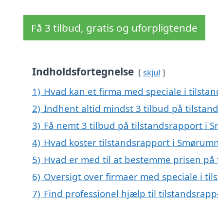
Få 3 tilbud, gratis og uforpligtende
Indholdsfortegnelse
skjul
1)
Hvad kan et firma med speciale i tils
2)
Indhent altid mindst 3 tilbud på tilst
3)
Få nemt 3 tilbud på tilstandsrapport i
4)
Hvad koster tilstandsrapport i Smørum
5)
Hvad er med til at bestemme prisen på
6)
Oversigt over firmaer med speciale i t
7)
Find professionel hjælp til tilstandsra