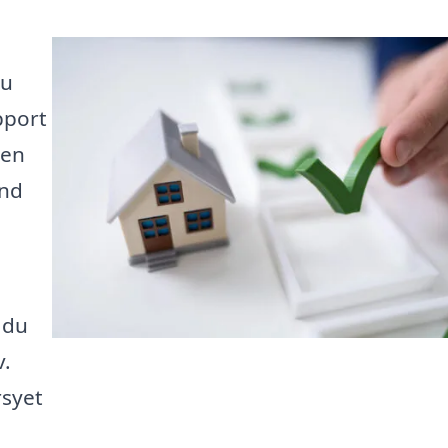
du
pport
den
and
å du
v.
rsyet