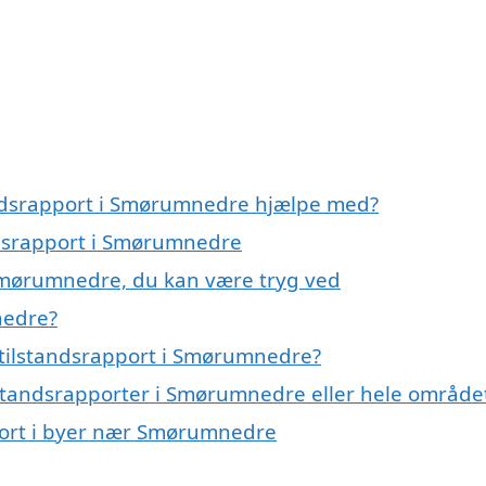
tandsrapport i Smørumnedre hjælpe med?
andsrapport i Smørumnedre
 Smørumnedre, du kan være tryg ved
nedre?
 tilstandsrapport i Smørumnedre?
ilstandsrapporter i Smørumnedre eller hele område
pport i byer nær Smørumnedre